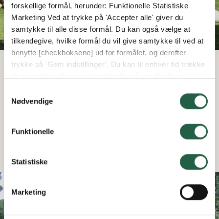
forskellige formål, herunder: Funktionelle Statistiske
Marketing Ved at trykke på 'Accepter alle' giver du
samtykke til alle disse formål. Du kan også vælge at
tilkendegive, hvilke formål du vil give samtykke til ved at
benytte [checkboksene] ud for formålet, og derefter
trykke på 'Gem indstillinger'. Du kan til enhver tid trække
dit samtykke tilbage ved at [trykke på det lille ikon
Designe dit Euro Serre-drivhus
nederst i venstre hjørne af hjemmesiden]. Du kan læse
Samtykkevalg
Alle valg du kan gøre til dit Euro-Serre-drivhus
mere om vores brug af cookies og andre teknologier,
Nødvendige
samt om vores indsamling og behandling af
LÆS MERE
personoplysninger ved at trykke på linket.
Funktionelle
Få flere oplysninger om, hvordan Google behandler
personlige oplysninger
Statistiske
Marketing