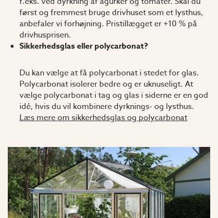
f.eks. ved dyrkning af agurker og tomater. Skal du
først og fremmest bruge drivhuset som et lysthus,
anbefaler vi forhøjning. Pristillægget er +10 % på
drivhusprisen.
Sikkerhedsglas eller polycarbonat?
Du kan vælge at få polycarbonat i stedet for glas.
Polycarbonat isolerer bedre og er uknuseligt. At
vælge polycarbonat i tag og glas i siderne er en god
idé, hvis du vil kombinere dyrknings- og lysthus.
Læs mere om sikkerhedsglas og polycarbonat