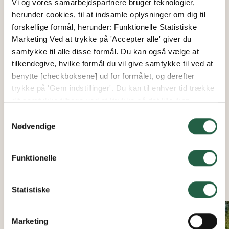
Vi og vores samarbejdspartnere bruger teknologier,
Når man køber et lakeret drivhus, er alle profiler lakeret
herunder cookies, til at indsamle oplysninger om dig til
i den valgte farve. Lakken fungerer som en beskyttende
forskellige formål, herunder: Funktionelle Statistiske
overflade på profilerne. Det er lidt dyrere at købe, men
Marketing Ved at trykke på 'Accepter alle' giver du
til gengæld holder det sig pænt længere end et
samtykke til alle disse formål. Du kan også vælge at
ubehandlet drivhus. Vi anbefaler et lakeret drivhus, hvis
tilkendegive, hvilke formål du vil give samtykke til ved at
du bor nær kysten eller har en swimmingpool i haven,
benytte [checkboksene] ud for formålet, og derefter
fordi metal, som udsættes for salt eller klor, er ekstra
trykke på 'Gem indstillinger'. Du kan til enhver tid trække
udsat.
dit samtykke tilbage ved at [trykke på det lille ikon
nederst i venstre hjørne af hjemmesiden]. Du kan læse
Samtykkevalg
mere om vores brug af cookies og andre teknologier,
Nødvendige
samt om vores indsamling og behandling af
personoplysninger ved at trykke på linket.
Funktionelle
POPULÆRE DRIVHUSE FRA EURO-SERRE
Få flere oplysninger om, hvordan Google behandler
personlige oplysninger
Statistiske
Marketing
15%*