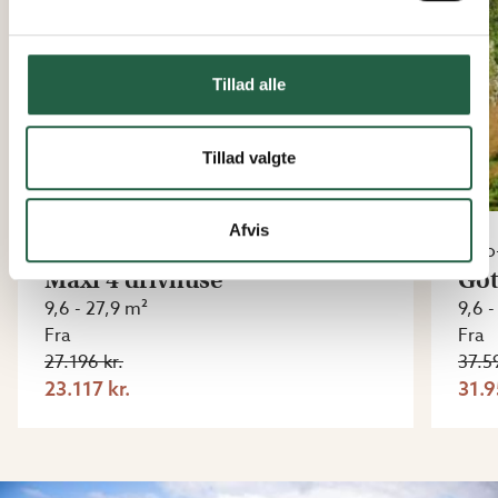
Tillad alle
Tillad valgte
Afvis
Euro-Serre
Euro
Maxi 4 drivhuse
Got
9,6 - 27,9 m²
9,6 
Fra
Fra
27.196 kr.
37.59
23.117 kr.
31.9