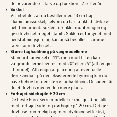
de bevarer deres farve og funktion – år efter år.
Sokkel
Vi anbefaler, at du bestiller med 13 cm høj
aluminiumssokkel, selvom du har tænkt at støbe et
helt fundament. Soklen forenkler monteringen og
gør drivhuset meget stabilt. Soklen er forsynet med
nedstøbningsjern og kan også bestilles i samme
farve som drivhuset.
Større taghældning på vægmodellerne
Standard tagvinkel er 11°, men mod tillæg kan
vægmodellerne leveres med 20° eller 25° (afhængig
af model). Afhængig af placering af eventuelle
døre/vinduer på den eksisterende bygning kan du
have behov for den større taghældning. Desuden får
du et drivhus med endnu mere plads.
Forhøjet sidehøjde + 20 cm
De fleste Euro-Serre modeller er mulige at bestille
med forhøjet side- og dørhøjde på 20 cm. Det gør
drivhuset rummeligt og mere dyrkningseffektivt,