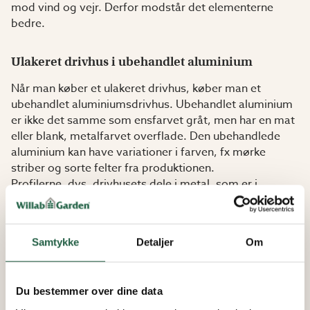
mod vind og vejr. Derfor modstår det elementerne
bedre.
Ulakeret drivhus i ubehandlet aluminium
Når man køber et ulakeret drivhus, køber man et
ubehandlet aluminiumsdrivhus. Ubehandlet aluminium
er ikke det samme som ensfarvet gråt, men har en mat
eller blank, metalfarvet overflade. Den ubehandlede
aluminium kan have variationer i farven, fx mørke
striber og sorte felter fra produktionen.
Profilerne, dvs. drivhusets dele i metal, som er i
ubehandlet aluminium, bliver hurtigere og mere synligt
påvirket af vind og vejr end de lakerede. Derfor
anbefaler vi, at ubehandlede drivhuse ikke placeres,
Samtykke
Detaljer
Om
hvor de udsættes for salte vinde, dvs. kystnært, eller
klor.
Du bestemmer over dine data
Lakeret drivhus – ekstra beskyttelse i valgfri farve