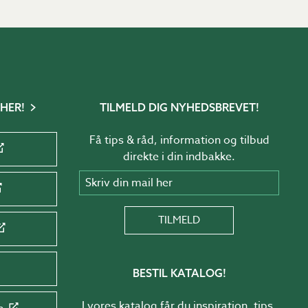
stilfulde spiseborde og
ruppe passer perfekt til den
 HER!
TILMELD DIG NYHEDSBREVET!
omfortable møbler og bløde
Få tips & råd, information og tilbud
direkte i din indbakke.
egante parasoller og smarte
Skriv din mail her
TILMELD
BESTIL KATALOG!
detaljer som:
I vores katalog får du inspiration, tips,