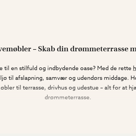
havemøbler – Skab din drømmeterrasse 
se til en stilfuld og indbydende oase? Med de rette
ljø til afslapning, samvær og udendørs middage. Ho
øbler til terrasse, drivhus og udestue – alt for at 
drømmeterrasse.
VÆLG DE RETTE HAVEMØBLER TIL DIN TERRASSE
afslappet og luksuriøs stemning med en komfortabe