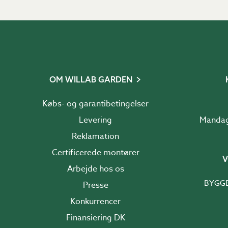
i slidstærke materialer. P
Havebord og stole til ter
stole i træ, polyrattan ell
Borde og stole til drivhus
grønne atmosfære i dit dr
OM WILLAB GARDEN
Lænestole og bænke til 
Købs- og garantibetingelser
tekstiler for ekstra velvær
Levering
Parasoller og solafskærm
Reklamation
løsninger til solafskærmni
Certificerede montører
V
Arbejde hos os
BYGG
Presse
Konkurrencer
For at gøre 
Finansiering DK