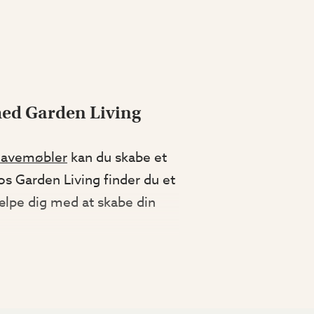
med Garden Living
havemøbler
kan du skabe et
s Garden Living finder du et
hjælpe dig med at skabe din
l loungesofa eller lænestole