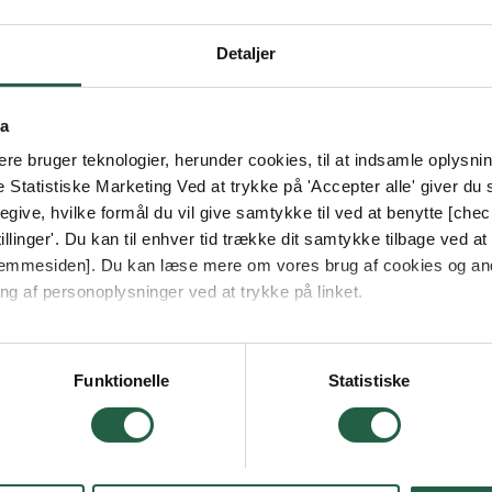
SE MERE
Detaljer
ta
e bruger teknologier, herunder cookies, til at indsamle oplysning
e Statistiske Marketing Ved at trykke på 'Accepter alle' giver du s
give, hvilke formål du vil give samtykke til ved at benytte [che
llinger'. Du kan til enhver tid trække dit samtykke tilbage ved at [
 hjemmesiden]. Du kan læse mere om vores brug af cookies og an
ng af personoplysninger ved at trykke på linket.
vordan Google behandler personlige oplysninger
Funktionelle
Statistiske