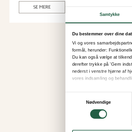
SE MERE
Samtykke
Du bestemmer over dine da
Vi og vores samarbejdspartner
formål, herunder: Funktionell
Du kan også vælge at tilkende
derefter trykke på 'Gem indsti
nederst i venstre hjørne af
vores indsamling og behandli
Få flere oplysninger om, h
Samtykkevalg
Nødvendige