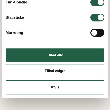
Funktionelle
Få flere oplysninger om, hvordan Google behandler
personlige oplysninger
Statistiske
Marketing
Tillad alle
Tillad valgte
Afvis