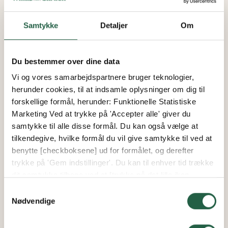
For at købe, besøg venligst vores butikker eller
Samtykke
Detaljer
Om
kontakt vores salgsrepræsentanter på telefon 39 67
65 00 på hverdage mellem kl. 9.00 og 17.00.
Gælder udvalgte sorte modeller. Den specifikke
Du bestemmer over dine data
sorte farve blev udgået i august og er ikke blevet
solgt siden da. Drivhusene fås i udvalgte størrelser
Vi og vores samarbejdspartnere bruger teknologier,
med forudbestemt dørplacering (kan ikke
herunder cookies, til at indsamle oplysninger om dig til
konfigureres).
forskellige formål, herunder: Funktionelle Statistiske
Tilbuddet gælder, så længe lager haves.
Marketing Ved at trykke på 'Accepter alle' giver du
Levering inden for 2-3 uger (leveringen kan ikke
samtykke til alle disse formål. Du kan også vælge at
udskydes)
tilkendegive, hvilke formål du vil give samtykke til ved at
Vi forbeholder os ret til at rette eventuelle fejl i mål,
benytte [checkboksene] ud for formålet, og derefter
størrelser og priser.
trykke på 'Gem indstillinger'. Du kan til enhver tid trække
Drivhuse på udsalg kan ikke kombineres med
dit samtykke tilbage ved at [trykke på det lille ikon
tilbuddet på havemøbler.
nederst i venstre hjørne af hjemmesiden]. Du kan læse
Samtykkevalg
mere om vores brug af cookies og andre teknologier,
Nødvendige
samt om vores indsamling og behandling af
personoplysninger ved at trykke på linket.