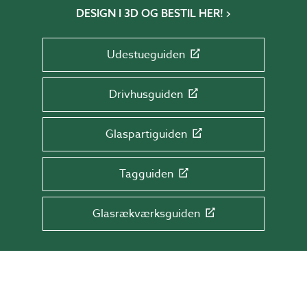
DESIGN I 3D OG BESTIL HER!
Udestueguiden
Drivhusguiden
Glaspartiguiden
Tagguiden
Glasrækværksguiden
TILMELD DIG NYHEDSBREVET!
Få tips & råd, information og tilbud direkte