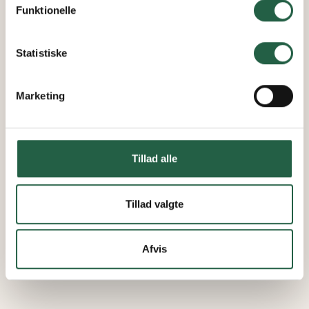
Funktionelle
Få flere oplysninger om, hvordan Google behandler
personlige oplysninger
Statistiske
Marketing
Tillad alle
Tillad valgte
Afvis