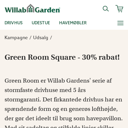
DRIVHUS
UDESTUE
HAVEMØBLER
Kampagne
Udsalg
Green Room Square - 30% rabat!
Green Room er Willab Gardens' serie af
stormfaste drivhuse med 5 års
stormgaranti. Det firkantede drivhus har en
spændende form og en generøs lofthøjde,
der gør det ideelt til brug som havepavillon.
Med sit sadeltag og stilfulde linjer skiller