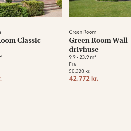
m
Green Room
oom Classic
Green Room Wall
drivhuse
²
9,9 - 23,9 m²
Fra
50.320 kr.
.
42.772 kr.