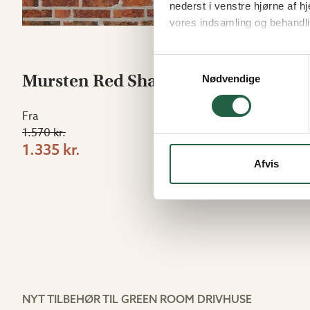
nederst i venstre hjørne af
vores indsamling og behandli
Få flere oplysninger om, h
Samtykkevalg
Mursten Red Shade
Mursten
Nødvendige
Fra
Fra
1.570 kr.
1.570 kr.
1.335 kr.
1.335 kr.
Afvis
NYT TILBEHØR TIL GREEN ROOM DRIVHUSE