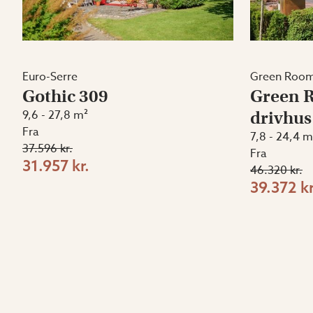
Euro-Serre
Green Roo
Gothic 309
Green R
9,6 - 27,8 m²
drivhus
Fra
7,8 - 24,4 m
37.596 kr.
Fra
31.957 kr.
46.320 kr.
39.372 kr