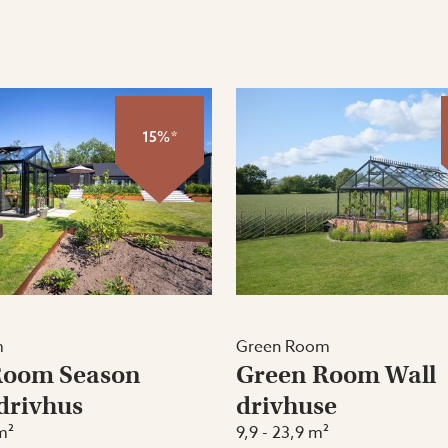
15%*
m
Green Room
Room Season
Green Room Wall
 drivhus
drivhuse
m²
9,9 - 23,9 m²