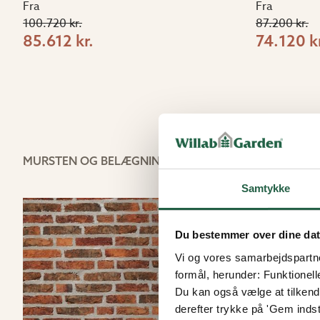
Fra
Fra
100.720 kr.
87.200 kr.
85.612 kr.
74.120 kr
MURSTEN OG BELÆGNINGSTEG
Samtykke
15%
Du bestemmer over dine da
Vi og vores samarbejdspartner
formål, herunder: Funktionell
Du kan også vælge at tilkende
derefter trykke på 'Gem indsti