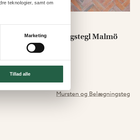
dre teknologier, samt om
tland
Belægningstegl Malmö
Marketing
Fra
13.883 kr.
11.801 kr.
Tillad alle
Mursten og Belægningsteg