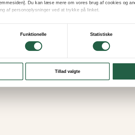
 hjemmesiden]. Du kan læse mere om vores brug af cookies og an
ng af personoplysninger ved at trykke på linket.
vordan Google behandler personlige oplysninger
 Tulip
Belægningstegl Go
Funktionelle
Statistiske
Fra
13.883 kr.
11.801 kr.
Tillad valgte