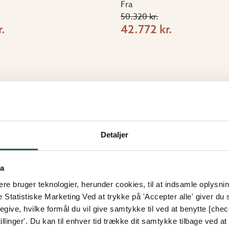
Fra
50.320 kr.
.
42.772 kr.
Detaljer
15%
ta
e bruger teknologier, herunder cookies, til at indsamle oplysning
e Statistiske Marketing Ved at trykke på 'Accepter alle' giver du s
give, hvilke formål du vil give samtykke til ved at benytte [che
llinger'. Du kan til enhver tid trække dit samtykke tilbage ved at [