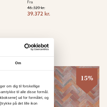
Fra
46.320 kr.
39.372 kr.
Om
15%
15%
er om dig til forskellige
amtykke til alle disse formål.
ckboksene] ud for formålet, og
trykke på det lille ikon