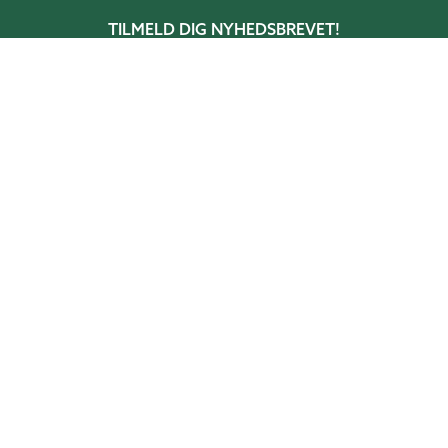
TILMELD DIG NYHEDSBREVET!
Få tips & råd, information og tilbud direkte
i din indbakke.
Skriv din mail her
TILMELD
BESTIL KATALOG!
I vores katalog får du inspiration, tips, og
ideer til hvordan du skaber rum i haven.
BESTIL KATALOG