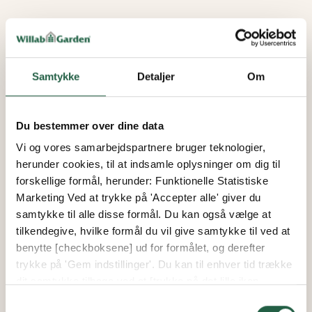
Kan jeg bestille partier i specialmål?
Samtykke
Detaljer
Om
Hvad er sikkerhedsglas?
Du bestemmer over dine data
Hvad betyder retvendt og spejlvendt?
Vi og vores samarbejdspartnere bruger teknologier,
herunder cookies, til at indsamle oplysninger om dig til
forskellige formål, herunder: Funktionelle Statistiske
Hulmål, hvad er det?
Marketing Ved at trykke på 'Accepter alle' giver du
samtykke til alle disse formål. Du kan også vælge at
tilkendegive, hvilke formål du vil give samtykke til ved at
Se mere
benytte [checkboksene] ud for formålet, og derefter
trykke på 'Gem indstillinger'. Du kan til enhver tid trække
dit samtykke tilbage ved at [trykke på det lille ikon
nederst i venstre hjørne af hjemmesiden]. Du kan læse
Samtykkevalg