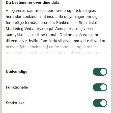
anvende mine personlige oplysninger i henhold
Du bestemmer over dine data
til
GDPR
.
Vi og vores samarbejdspartnere bruger teknologier,
herunder cookies, til at indsamle oplysninger om dig til
forskellige formål, herunder: Funktionelle Statistiske
SEND
Marketing Ved at trykke på 'Accepter alle' giver du
samtykke til alle disse formål. Du kan også vælge at
tilkendegive, hvilke formål du vil give samtykke til ved at
benytte [checkboksene] ud for formålet, og derefter
trykke på 'Gem indstillinger'. Du kan til enhver tid trække
dit samtykke tilbage ved at [trykke på det lille ikon
nederst i venstre hjørne af hjemmesiden]. Du kan læse
Samtykkevalg
mere om vores brug af cookies og andre teknologier,
Nødvendige
samt om vores indsamling og behandling af
personoplysninger ved at trykke på linket.
Funktionelle
Få flere oplysninger om, hvordan Google behandler
personlige oplysninger
Statistiske