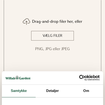
Drag-and-drop filer her, eller
VÆLG FILER
PNG, JPG eller JPEG
Samtykke
Detaljer
Om
Jeg godkender at Willab Garden må gemme og