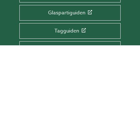
Glaspartiguiden
Tagguiden
Glasrækværksguiden
TILMELD DIG NYHEDSBREVET!
Få tips & råd, information og tilbud direkte
i din indbakke.
Skriv din mail her
TILMELD