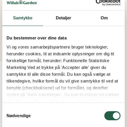
Lås: Diskret og stabil 2-punktslås for optimal
pasform og sikkerhed.
Skydedørshåndtag og lås er integreret og kan
Samtykke
Detaljer
Om
placeres på indersiden eller ydersiden.
Du bestemmer over dine data
Vi og vores samarbejdspartnere bruger teknologier,
herunder cookies, til at indsamle oplysninger om dig til
forskellige formål, herunder: Funktionelle Statistiske
Marketing Ved at trykke på 'Accepter alle' giver du
Nyhed
KAMPAGNE
samtykke til alle disse formål. Du kan også vælge at
tilkendegive, hvilke formål du vil give samtykke til ved at
benytte [checkboksene] ud for formålet, og derefter
trykke på 'Gem indstillinger'. Du kan til enhver tid trække
dit samtykke tilbage ved at [trykke på det lille ikon
nederst i venstre hjørne af hjemmesiden]. Du kan læse
Samtykkevalg
mere om vores brug af cookies og andre teknologier,
Nødvendige
samt om vores indsamling og behandling af