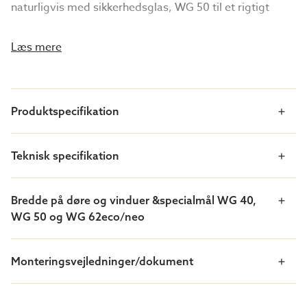
naturligvis med sikkerhedsglas, WG 50 til et rigtigt
kvalitetsparti. Med andre ord perfekt for dig, som vil
forlænge sæsonen og have glæde af udestuen i flere
Læs mere
årstider.
Hvad får jeg som kunde?
Produktspecifikation
Et skønt rum fra forår til efterår!
Kvalitetspartier i moderne design
Sikkerhedstermoglas
Teknisk specifikation
Mulighed for opvarmning
Et P-mærket produkt
Bredde på døre og vinduer &specialmål WG 40,
WG 50 og WG 62eco/neo
Skræddersy
Specialmål
Monteringsvejledninger/dokument
Uanset størrelse og mål på din udestue har Willab
Garden sky­departier, der passer. Det giver dig
mulighed for at skabe en unik udestue, tilpasset efter