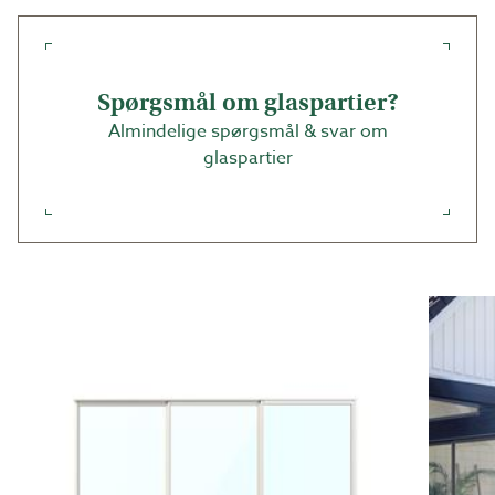
dit hus eller grundens muligheder. Udestuepartier med
specialmål fremstilles altid på bestilling og produceres
på vores egen fabrik i Båstad.
Spørgsmål om glaspartier?
Tilpas til det eksisterende!
Almindelige spørgsmål & svar om
glaspartier
Har du allerede et skelet eller en anden konstruktion, er
det ikke nødvendigt at ændre den grundkonstruktion,
som partierne skal sidde i. Bestil blot partierne efter
dine mål! Praktisk, hvis du vil opfriske en gammel
udestue med nye partier.
Måltagning til dine partier
For at vide hvilken størrelse du skal købe, skal du altid
måle åb­ningen. Til en åbning, som er 1874 mm bred og
1356 mm høj, er det præcis de mål, du skal vælge. Så
nemt er det! Hvis du i stedet vil forholde dig til
standardmål, skal du bare væl­ge et og tilpasse