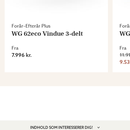
Forår–Efterår Plus
Forå
WG 62eco Vindue 3-delt
WG 
Fra
Fra
7.996 kr.
11.91
9.53
INDHOLD SOM INTERESSERER DIG!