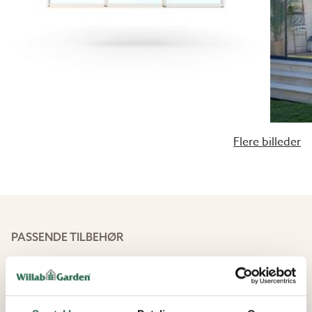
konstruktionen til det angivne mål. På WG 50 fast væg
fratrækkes 19mm på højden til monteringslis­ten der
skal placeres enten øverst eller nederst.
Retvendt eller spejlvendt?
Hvis du har valgt en udestue med midterstolpe, kan det
fra et æstetisk synspunkt se pænt ud at lade
skydedørene mødes på midten i samme profilspor. Så
Flere billeder
kommer begge døre, der mødes mod stolpen, til at
løbe i samme spor i karmen.
Retvendt
- Skydepartiets yderste dør er i højre side
set udefra.
Spejlvendt
- Skydepartiets yderste dør er i venstre
PASSENDE TILBEHØR
side set udefra.
Udførelse
20%
Faste partier