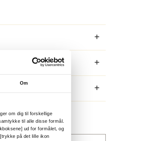
glas. Takket være
sglas) så forbedres isoleringsevnen
a. Dæklisten på faste partier bevirker
øjde 1 venstre, højde 2 højre. Mindste
Om
onstruktion, fremstilling eller
er om dig til forskellige
amtykke til alle disse formål.
ckboksene] ud for formålet, og
trykke på det lille ikon