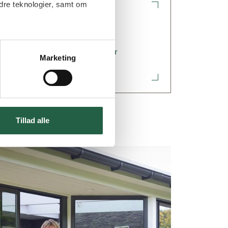
dre teknologier, samt om
ål om glaspartier?
pørgsmål & svar om glaspartier
Marketing
Tillad alle