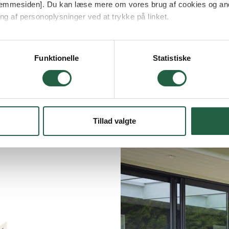
 hjemmesiden]. Du kan læse mere om vores brug af cookies og an
ng af personoplysninger ved at trykke på linket.
glasparti
Spørgsm
vordan Google behandler personlige oplysninger
en
Almindelige s
Funktionelle
Statistiske
Tillad valgte