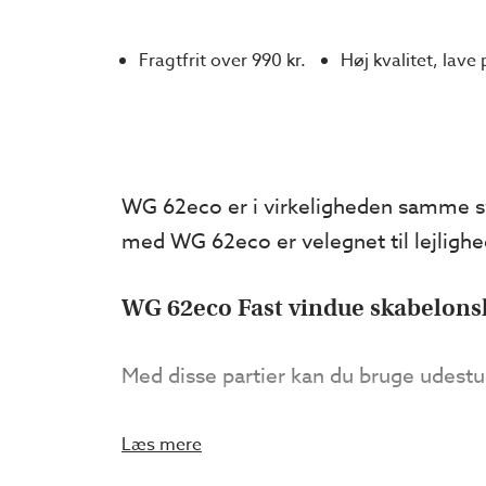
Fragtfrit over 990 kr.
Høj kvalitet, lave 
WG 62eco er i virkeligheden samme s
med WG 62eco er velegnet til lejlighe
WG 62eco Fast vindue skabelonsk
Med disse partier kan du bruge udestuen
GODT AT VIDE
Læs mere