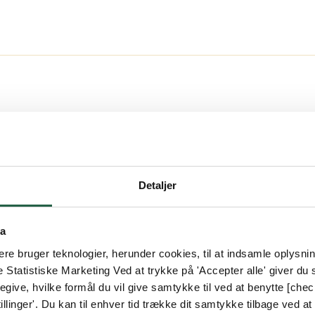
17 mm sikkerhedstermorude
gas mellem glassene.hvoraf den ene er et energi
rhedsenergiglas + 9 mm argongas + 4 mm sikkerhed
5 mm rundt om hele partier for nem montering udefr
lmål. Alle mål er set udefra og angives i brede, h
Detaljer
ere information i vores montagevejledning
ta
estuepartier. Garantien gælder for fejl vedrørende k
e bruger teknologier, herunder cookies, til at indsamle oplysning
d fabrikationsfejl
e Statistiske Marketing Ved at trykke på 'Accepter alle' giver du s
give, hvilke formål du vil give samtykke til ved at benytte [che
llinger'. Du kan til enhver tid trække dit samtykke tilbage ved at [