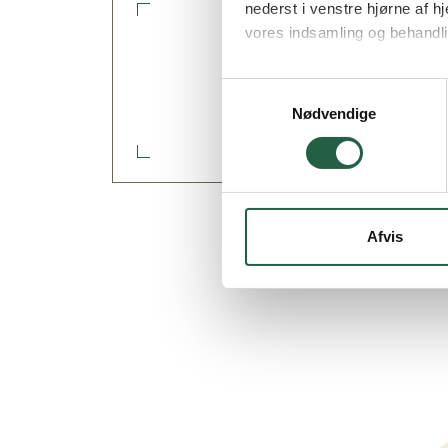
nederst i venstre hjørne af
vores indsamling og behandli
Design & tilpas dit 
Få flere oplysninger om, h
Samtykkevalg
Gå til Glaspartiguid
Nødvendige
Afvis