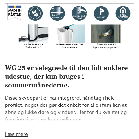
WG 25 er velegnede til den lidt enklere
udestue, der kun bruges i
sommermånederne.
Disse skydepartier har integreret håndtag i hele
profilet, noget der gør det enkelt for alle i familien at
åbne og lukke døre og vinduer. Her for du kvalitet og
funktion til en overkommelig pris.
Læs mere
Hvad får jeg som kunde?