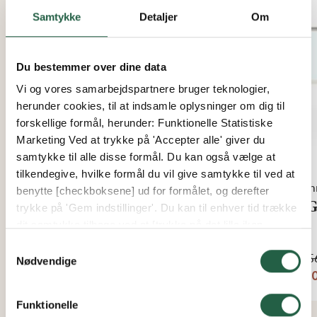
20%
Samtykke
Detaljer
Om
Du bestemmer over dine data
Vi og vores samarbejdspartnere bruger teknologier,
herunder cookies, til at indsamle oplysninger om dig til
forskellige formål, herunder: Funktionelle Statistiske
Marketing Ved at trykke på 'Accepter alle' giver du
samtykke til alle disse formål. Du kan også vælge at
tilkendegive, hvilke formål du vil give samtykke til ved at
Sommer
Som
benytte [checkboksene] ud for formålet, og derefter
WG 25 Fast vindue
WG 
trykke på 'Gem indstillinger'. Du kan til enhver tid trække
dit samtykke tilbage ved at [trykke på det lille ikon
Fra
Fra
nederst i venstre hjørne af hjemmesiden]. Du kan læse
Samtykkevalg
1.036 kr.
5.756
mere om vores brug af cookies og andre teknologier,
Nødvendige
829 kr.
4.60
samt om vores indsamling og behandling af
personoplysninger ved at trykke på linket.
Funktionelle