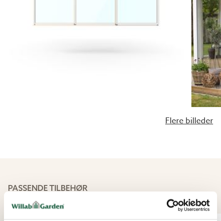
godt som tidløst parti. Håndtagsprofilen er integreret
langs hele skydepartiets højde. Det giver et
minimalistisk udtryk og en fleksi­bel funktion, så hele
familien nemt kan åbne og lukke det.
Profiler
WG 25 skydepartier er opbygget af en karm bestå­ende
af 4 profiler, som skrues fast i konstruktionen. Derefter
løftes de valgte døre eller vinduer på plads en ad
gangen.
Flere billeder
PASSENDE TILBEHØR