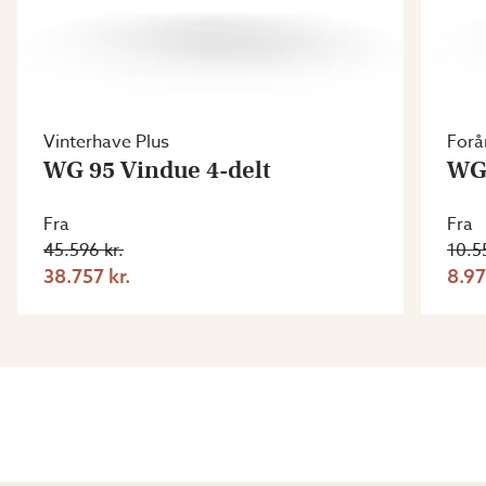
Vinterhave Plus
Forå
WG 95 Vindue 4-delt
WG 
Fra
Fra
45.596 kr.
10.5
38.757 kr.
8.97