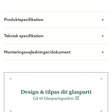
Kvalitet og funktion til en virkelig god pris!
Moderne design
Produktspecifikation
Beskyttelse mod vejr og vind
Et P-mærket produkt
Teknisk specifikation
Udførelse
Standard
Monteringsvejledninger/dokument
WG 25 er vores mest omkostningseffektive glasparti,
det er ganske enkelt kvalitet og funktion til en virkelig
god pris. Partierne fremstilles i standardudførelse på
vores egen fabrik i Båstad, og takket være færre
mellemled og effektiv håndtering kan vi holde både
leveringstid og pris nede.
Design & tilpas dit glasparti
Gå til Glaspartiguiden
Alle mål er hulmål
Det valgte mål gælder altid hulmål. Hulmålet i skelettet