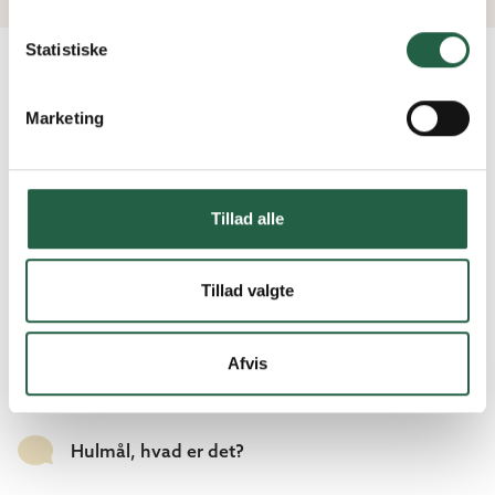
Få flere oplysninger om, hvordan Google behandler
personlige oplysninger
Statistiske
Marketing
Kan jeg bestille partier i specialmål?
Tillad alle
Hvad er sikkerhedsglas?
Tillad valgte
Hvad betyder retvendt og spejlvendt?
Afvis
Hulmål, hvad er det?