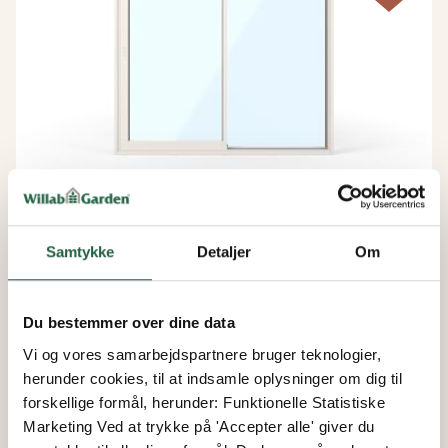
Vinterhave Plus
Samtykke
Detaljer
Om
WG 100 Slimline 2-delt Facadeparti
Du bestemmer over dine data
Fra
Vi og vores samarbejdspartnere bruger teknologier,
44.956 kr.
herunder cookies, til at indsamle oplysninger om dig til
38.213 kr.
forskellige formål, herunder: Funktionelle Statistiske
Marketing Ved at trykke på 'Accepter alle' giver du