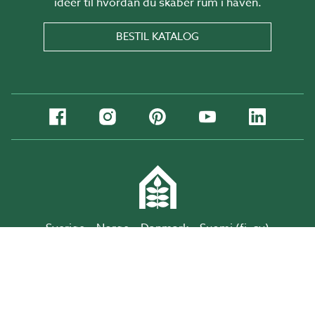
ideer til hvordan du skaber rum i haven.
BESTIL KATALOG
Sverige
Norge
Danmark
Suomi (
fi
,
sv
)
Deutschland
Copyright Willab Garden 2026
Integritetspolitik
Cookies
Log ind