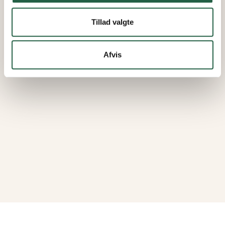
67.657 kr.
Tillad valgte
VISER
6
AF
6
Afvis