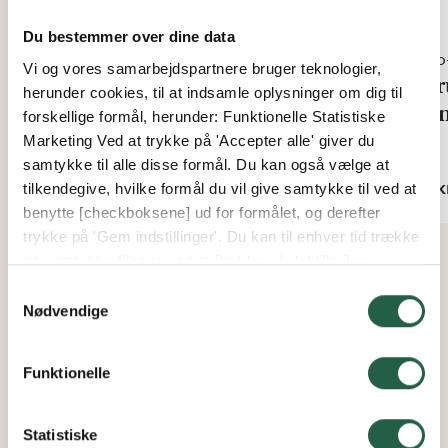
Du bestemmer over dine data
Euro
Vi og vores samarbejdspartnere bruger teknologier,
U-liste alu til 8 mm kanalplast
Skr
herunder cookies, til at indsamle oplysninger om dig til
i tag (Euro Serre)
hån
forskellige formål, herunder: Funktionelle Statistiske
Marketing Ved at trykke på 'Accepter alle' giver du
Fra
Fra
samtykke til alle disse formål. Du kan også vælge at
58 kr.
10 k
tilkendegive, hvilke formål du vil give samtykke til ved at
benytte [checkboksene] ud for formålet, og derefter
trykke på 'Gem indstillinger'. Du kan til enhver tid trække
dit samtykke tilbage ved at [trykke på det lille ikon
nederst i venstre hjørne af hjemmesiden]. Du kan læse
Samtykkevalg
mere om vores brug af cookies og andre teknologier,
Nødvendige
samt om vores indsamling og behandling af
personoplysninger ved at trykke på linket.
Funktionelle
Få flere oplysninger om, hvordan Google behandler
personlige oplysninger
Statistiske