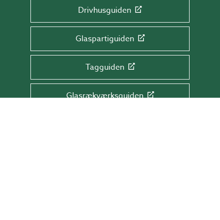
Drivhusguiden
Glaspartiguiden
Tagguiden
Glasrækværksguiden
TILMELD DIG NYHEDSBREVET!
Få tips & råd, information og tilbud direkte
i din indbakke.
Skriv din mail her
TILMELD