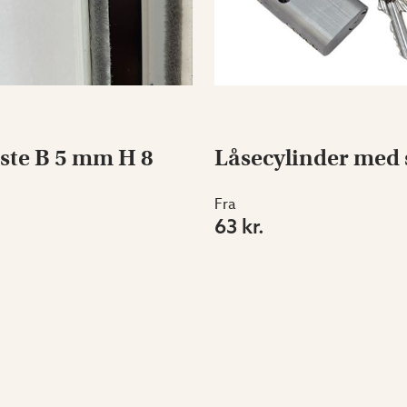
iste B 5 mm H 8
Låsecylinder med 
Fra
63 kr.