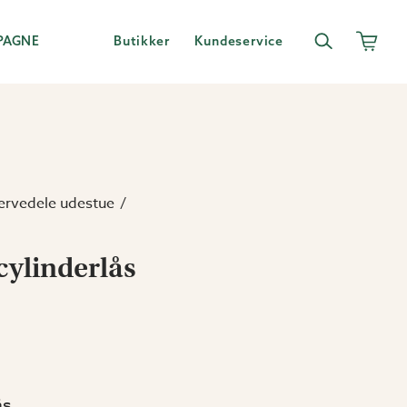
PAGNE
Butikker
Kundeservice
ervedele udestue
cylinderlås
ås