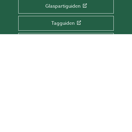
Glaspartiguiden
Tagguiden
Glasrækværksguiden
TILMELD DIG NYHEDSBREVET!
Få tips & råd, information og tilbud direkte
i din indbakke.
Skriv din mail her
TILMELD