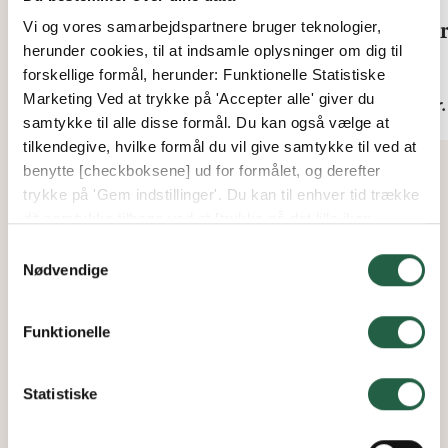
Skruepakke sort til sporprofil
Bør
Vi og vores samarbejdspartnere bruger teknologier,
herunder cookies, til at indsamle oplysninger om dig til
forskellige formål, herunder: Funktionelle Statistiske
Fra
Fra
Marketing Ved at trykke på 'Accepter alle' giver du
40 kr.
2 kr.
samtykke til alle disse formål. Du kan også vælge at
tilkendegive, hvilke formål du vil give samtykke til ved at
benytte [checkboksene] ud for formålet, og derefter
trykke på 'Gem indstillinger'. Du kan til enhver tid trække
dit samtykke tilbage ved at [trykke på det lille ikon
nederst i venstre hjørne af hjemmesiden]. Du kan læse
Samtykkevalg
mere om vores brug af cookies og andre teknologier,
Nødvendige
samt om vores indsamling og behandling af
personoplysninger ved at trykke på linket.
Funktionelle
Få flere oplysninger om, hvordan Google behandler
personlige oplysninger
Statistiske