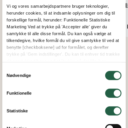
Skrue RTS 4,8 x 13
Cyl
Vi og vores samarbejdspartnere bruger teknologier,
herunder cookies, til at indsamle oplysninger om dig til
Fra
Fra
forskellige formål, herunder: Funktionelle Statistiske
2 kr.
151 
Marketing Ved at trykke på 'Accepter alle' giver du
samtykke til alle disse formål. Du kan også vælge at
tilkendegive, hvilke formål du vil give samtykke til ved at
benytte [checkboksene] ud for formålet, og derefter
trykke på 'Gem indstillinger'. Du kan til enhver tid trække
dit samtykke tilbage ved at [trykke på det lille ikon
nederst i venstre hjørne af hjemmesiden]. Du kan læse
Samtykkevalg
mere om vores brug af cookies og andre teknologier,
Nødvendige
samt om vores indsamling og behandling af
personoplysninger ved at trykke på linket.
Funktionelle
Få flere oplysninger om, hvordan Google behandler
personlige oplysninger
Statistiske