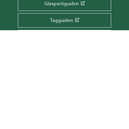
Glaspartiguiden
Tagguiden
Glasrækværksguiden
TILMELD DIG NYHEDSBREVET!
Få tips & råd, information og tilbud direkte
i din indbakke.
Skriv din mail her
TILMELD