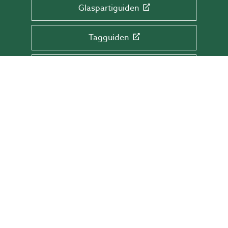
Glaspartiguiden
Tagguiden
Glasrækværksguiden
TILMELD DIG NYHEDSBREVET!
Få tips & råd, information og tilbud direkte
i din indbakke.
Skriv din mail her
TILMELD