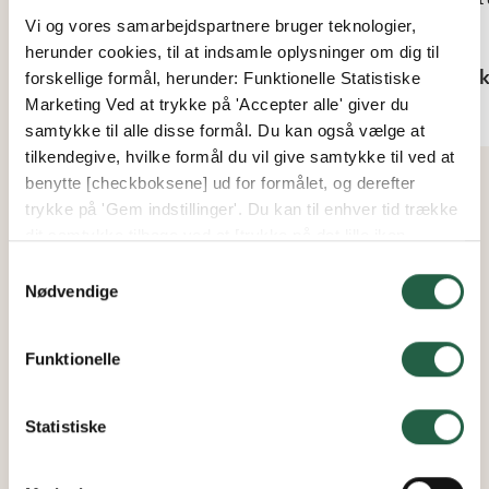
termotag
Vi og vores samarbejdspartnere bruger teknologier,
Fra
herunder cookies, til at indsamle oplysninger om dig til
40 k
Fra
forskellige formål, herunder: Funktionelle Statistiske
131 kr.
Marketing Ved at trykke på 'Accepter alle' giver du
samtykke til alle disse formål. Du kan også vælge at
tilkendegive, hvilke formål du vil give samtykke til ved at
benytte [checkboksene] ud for formålet, og derefter
trykke på 'Gem indstillinger'. Du kan til enhver tid trække
dit samtykke tilbage ved at [trykke på det lille ikon
nederst i venstre hjørne af hjemmesiden]. Du kan læse
Samtykkevalg
mere om vores brug af cookies og andre teknologier,
Nødvendige
samt om vores indsamling og behandling af
personoplysninger ved at trykke på linket.
Funktionelle
Få flere oplysninger om, hvordan Google behandler
personlige oplysninger
Statistiske