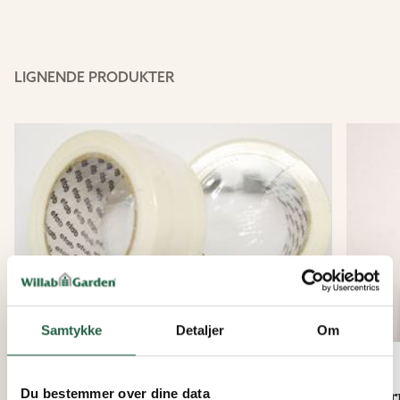
LIGNENDE PRODUKTER
Samtykke
Detaljer
Om
Dræntape til 32, 40, 50mm
Skr
Du bestemmer over dine data