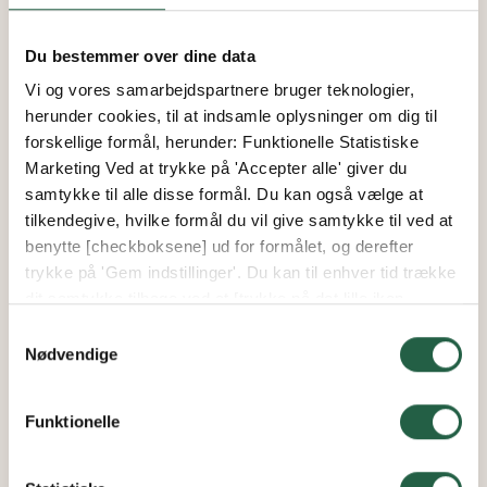
Du bestemmer over dine data
Vi og vores samarbejdspartnere bruger teknologier,
herunder cookies, til at indsamle oplysninger om dig til
forskellige formål, herunder: Funktionelle Statistiske
Marketing Ved at trykke på 'Accepter alle' giver du
samtykke til alle disse formål. Du kan også vælge at
tilkendegive, hvilke formål du vil give samtykke til ved at
benytte [checkboksene] ud for formålet, og derefter
trykke på 'Gem indstillinger'. Du kan til enhver tid trække
dit samtykke tilbage ved at [trykke på det lille ikon
nederst i venstre hjørne af hjemmesiden]. Du kan læse
Samtykkevalg
mere om vores brug af cookies og andre teknologier,
Nødvendige
samt om vores indsamling og behandling af
personoplysninger ved at trykke på linket.
Funktionelle
Få flere oplysninger om, hvordan Google behandler
personlige oplysninger