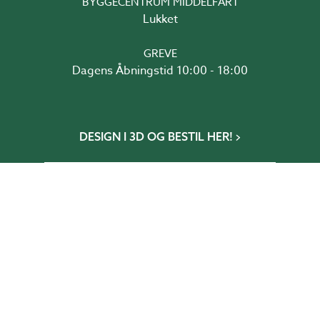
BYGGECENTRUM MIDDELFART
Lukket
GREVE
Dagens Åbningstid 10:00 - 18:00
DESIGN I 3D OG BESTIL HER!
Udestueguiden
Drivhusguiden
Glaspartiguiden
Tagguiden