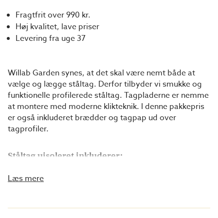
Fragtfrit over 990 kr.
Høj kvalitet, lave priser
Levering fra uge 37
Willab Garden synes, at det skal være nemt både at
vælge og lægge ståltag. Derfor tilbyder vi smukke og
funktionelle profilerede ståltag. Tagpladerne er nemme
at montere med moderne klikteknik. I denne pakkepris
er også inkluderet brædder og tagpap ud over
tagprofiler.
Ståltag uisoleret inkluderer:
Tagplade i valgt farve
Læs mere
Pladeprofiler i matchende farve
Øvrigt tilbehør
Brædder til tilsvarende tagoverflade