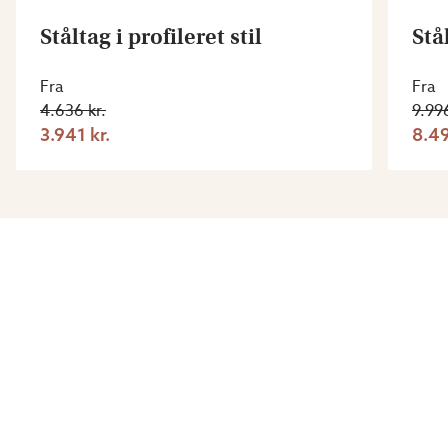
Ståltag i profileret stil
Stål
Fra
Fra
4.636 kr.
9.996
3.941 kr.
8.49