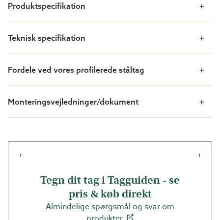
Tagpap
Produktspecifikation
KOMPLET STÅLTAG - INKL. ALT TILBEHØR
Teknisk specifikation
Ud over tagpladerne leveres vores tage med det
tilbehør, du har brug for.
Fordele ved vores profilerede ståltag
BRÆDDER TIL TAG
Monteringsvejledninger/dokument
Denne pris inkluderer også brædder, dvs. "undertag" af
høvlede brædder som underlag for ståltaget.
TAGPAP
Ståltag uisoleret inkluderer også tagpap, som skal
lægges under ståltaget.
Tegn dit tag i Tagguiden - se
pris & køb direkt
Almindelige spørgsmål og svar om
produkter