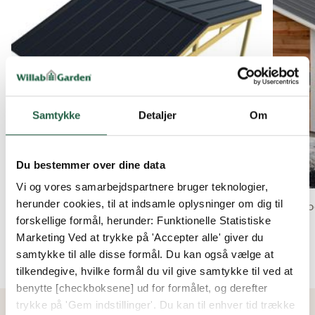
Samtykke
Detaljer
Om
Du bestemmer over dine data
Vi og vores samarbejdspartnere bruger teknologier,
herunder cookies, til at indsamle oplysninger om dig til
Eksempe
forskellige formål, herunder: Funktionelle Statistiske
Flere billeder
Marketing Ved at trykke på 'Accepter alle' giver du
samtykke til alle disse formål. Du kan også vælge at
tilkendegive, hvilke formål du vil give samtykke til ved at
benytte [checkboksene] ud for formålet, og derefter
trykke på 'Gem indstillinger'. Du kan til enhver tid trække