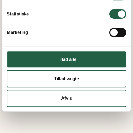
Få flere oplysninger om, hvordan Google behandler
personlige oplysninger
Statistiske
Marketing
Tillad alle
Tillad valgte
Afvis