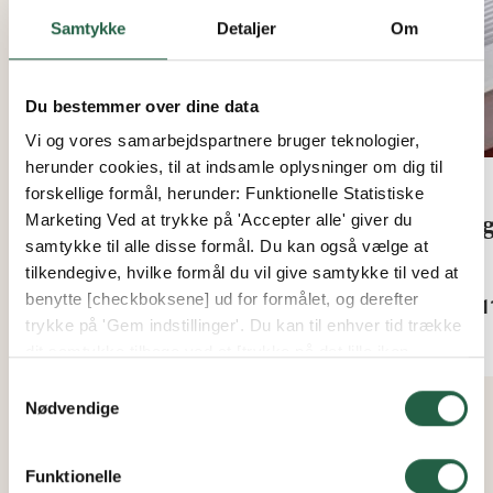
Samtykke
Detaljer
Om
Du bestemmer over dine data
Vi og vores samarbejdspartnere bruger teknologier,
herunder cookies, til at indsamle oplysninger om dig til
forskellige formål, herunder: Funktionelle Statistiske
Dræntape til 10, 16, 20, 25mm
Ryg
Marketing Ved at trykke på 'Accepter alle' giver du
samtykke til alle disse formål. Du kan også vælge at
termotag
tilkendegive, hvilke formål du vil give samtykke til ved at
Fra
benytte [checkboksene] ud for formålet, og derefter
1.51
Fra
trykke på 'Gem indstillinger'. Du kan til enhver tid trække
86 kr.
dit samtykke tilbage ved at [trykke på det lille ikon
nederst i venstre hjørne af hjemmesiden]. Du kan læse
Samtykkevalg
mere om vores brug af cookies og andre teknologier,
Nødvendige
samt om vores indsamling og behandling af
personoplysninger ved at trykke på linket.
Funktionelle