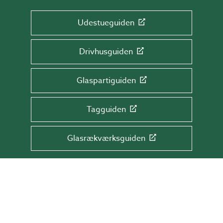
Udestueguiden
Drivhusguiden
Glaspartiguiden
Tagguiden
Glasrækværksguiden
TILMELD DIG NYHEDSBREVET!
Få tips & råd, information og tilbud direkte
i din indbakke.