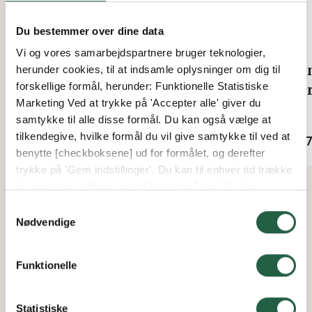
Du bestemmer over dine data
Vi og vores samarbejdspartnere bruger teknologier,
10 mm Termotagplade (U-
32 
herunder cookies, til at indsamle oplysninger om dig til
værdi 2,5)
vær
forskellige formål, herunder: Funktionelle Statistiske
Marketing Ved at trykke på 'Accepter alle' giver du
samtykke til alle disse formål. Du kan også vælge at
Fra
Fra
tilkendegive, hvilke formål du vil give samtykke til ved at
1.516 kr.
2.47
benytte [checkboksene] ud for formålet, og derefter
trykke på 'Gem indstillinger'. Du kan til enhver tid trække
dit samtykke tilbage ved at [trykke på det lille ikon
nederst i venstre hjørne af hjemmesiden]. Du kan læse
Samtykkevalg
mere om vores brug af cookies og andre teknologier,
Nødvendige
samt om vores indsamling og behandling af
personoplysninger ved at trykke på linket.
Funktionelle
Få flere oplysninger om, hvordan Google behandler
personlige oplysninger
Statistiske