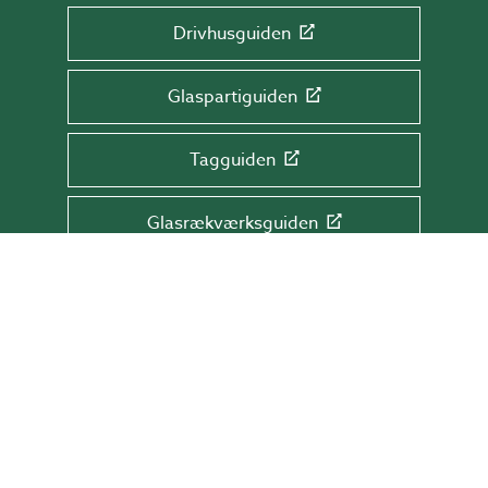
Drivhusguiden
Glaspartiguiden
Tagguiden
Glasrækværksguiden
TILMELD DIG NYHEDSBREVET!
Få tips & råd, information og tilbud direkte
i din indbakke.
Skriv din mail her