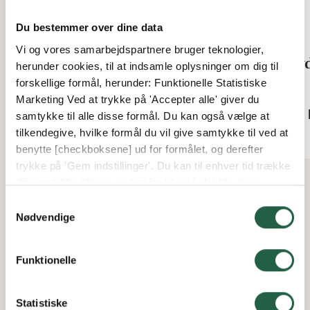
Du bestemmer over dine data
Vi og vores samarbejdspartnere bruger teknologier,
Vandings-timer PLANT!T
Hyd
herunder cookies, til at indsamle oplysninger om dig til
forskellige formål, herunder: Funktionelle Statistiske
Fra
Fra
Marketing Ved at trykke på 'Accepter alle' giver du
343 kr.
191 
samtykke til alle disse formål. Du kan også vælge at
tilkendegive, hvilke formål du vil give samtykke til ved at
benytte [checkboksene] ud for formålet, og derefter
trykke på 'Gem indstillinger'. Du kan til enhver tid trække
dit samtykke tilbage ved at [trykke på det lille ikon
nederst i venstre hjørne af hjemmesiden]. Du kan læse
Samtykkevalg
mere om vores brug af cookies og andre teknologier,
Nødvendige
samt om vores indsamling og behandling af
personoplysninger ved at trykke på linket.
Funktionelle
Få flere oplysninger om, hvordan Google behandler
personlige oplysninger
Statistiske