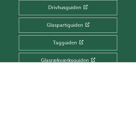
Drivhusguiden
Glaspartiguiden
Tagguiden
Glasrækværksguiden
TILMELD DIG NYHEDSBREVET!
Få tips & råd, information og tilbud direkte
i din indbakke.
Skriv din mail her
TILMELD