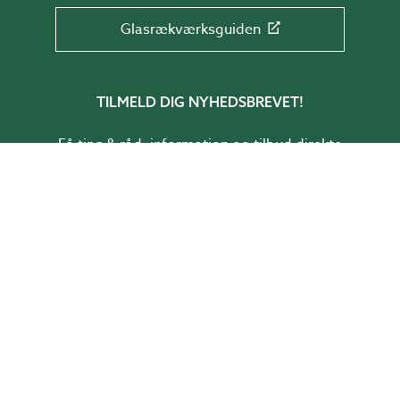
Glasrækværksguiden
TILMELD DIG NYHEDSBREVET!
Få tips & råd, information og tilbud direkte
i din indbakke.
Skriv din mail her
TILMELD
BESTIL KATALOG!
I vores katalog får du inspiration, tips, og
ideer til hvordan du skaber rum i haven.