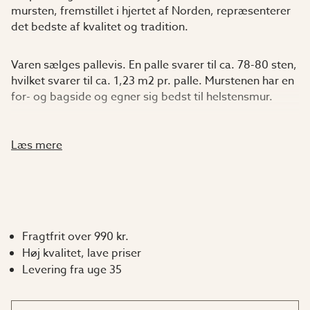
mursten, fremstillet i hjertet af Norden, repræsenterer
det bedste af kvalitet og tradition.
Varen sælges pallevis. En palle svarer til ca. 78-80 sten,
hvilket svarer til ca. 1,23 m2 pr. palle. Murstenen har en
for- og bagside og egner sig bedst til helstensmur.
En gennemprøvet bygningsmetode
Læs mere
Mursten har været anvendt som byggemateriale i over
5000 år og har mange gode egenskaber. Materialet er
naturligt og består af ler og vand. Sammensætningen
giver murstenene de unikke egenskaber at være både
robuste og stabile, samtidig med at de kan ånde.
Fragtfrit over 990 kr.
Mursten ældes smukt og kræver ikke særlig
Høj kvalitet, lave priser
vedligeholdelse. Fremstillingen sker i Danmark, og
Levering fra uge 35
fabrikken har en lang tradition med
murstensfremstilling, som går helt tilbage til
1750'erne.