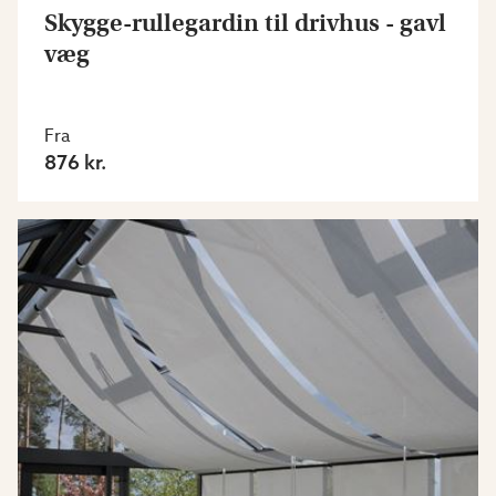
Skygge-rullegardin til drivhus - gavl
væg
Fra
876 kr.