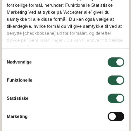
forskellige formål, herunder: Funktionelle Statistiske
Marketing Ved at trykke på 'Accepter alle' giver du
samtykke til alle disse formål. Du kan også vælge at
tilkendegive, hvilke formål du vil give samtykke til ved at
benytte [checkboksene] ud for formålet, og derefter
trykke på 'Gem indstillinger'. Du kan til enhver tid trække
dit samtykke tilbage ved at [trykke på det lille ikon
nederst i venstre hjørne af hjemmesiden]. Du kan læse
Skyggegardin med aluminiumvæv
Samtykkevalg
mere om vores brug af cookies og andre teknologier,
Nødvendige
samt om vores indsamling og behandling af
personoplysninger ved at trykke på linket.
Fra
Funktionelle
839 kr.
Få flere oplysninger om, hvordan Google behandler
personlige oplysninger
Statistiske
Marketing