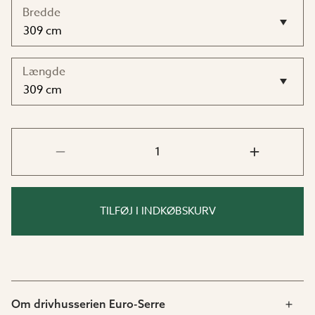
mål.
Bredde
Mål:
Længde
Bredde: 236 eller 309 cm
Længde: 309, 380 eller 457 cm
TILFØJ I INDKØBSKURV
Om drivhusserien Euro-Serre