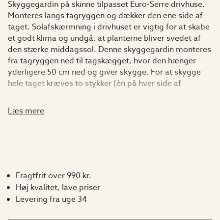
Skyggegardin på skinne tilpasset Euro-Serre drivhuse.
Monteres langs tagryggen og dækker den ene side af
taget. Solafskærmning i drivhuset er vigtig for at skabe
et godt klima og undgå, at planterne bliver svedet af
den stærke middagssol. Denne skyggegardin monteres
fra tagryggen ned til tagskægget, hvor den hænger
yderligere 50 cm ned og giver skygge. For at skygge
hele taget kræves to stykker (én på hver side af
tagryggen). Skyggegardinen er fremstillet af hvidt UV-
bestandigt stof og løber på skinner i taget.
Læs mere
Godt at vide:
Skinnen er sortlakeret.
Leveres komplet med skyggegardin, kroge, skinne
Fragtfrit over 990 kr.
og ophæng til skinnen.
Høj kvalitet, lave priser
Vi anbefaler håndvask af skyggegardinen.
Levering fra uge 34
Passer ikke til Euro-Serre Plus 5 og Plus 6.
Bredde og længde refererer til drivhusets udvendige