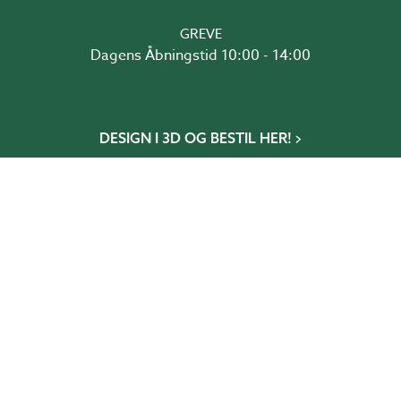
GREVE
Dagens Åbningstid 10:00 - 14:00
DESIGN I 3D OG BESTIL HER!
Udestueguiden
Drivhusguiden
Glaspartiguiden
Tagguiden
Glasrækværksguiden