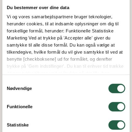
Du bestemmer over dine data
Vi og vores samarbejdspartnere bruger teknologier,
herunder cookies, til at indsamle oplysninger om dig til
forskellige formål, herunder: Funktionelle Statistiske
Marketing Ved at trykke på 'Accepter alle' giver du
samtykke til alle disse formål. Du kan også vælge at
tilkendegive, hvilke formål du vil give samtykke til ved at
benytte [checkboksene] ud for formålet, og derefter
trykke på 'Gem indstillinger'. Du kan til enhver tid trække
dit samtykke tilbage ved at [trykke på det lille ikon
nederst i venstre hjørne af hjemmesiden]. Du kan læse
Samtykkevalg
mere om vores brug af cookies og andre teknologier,
Nødvendige
samt om vores indsamling og behandling af
personoplysninger ved at trykke på linket.
Funktionelle
Få flere oplysninger om, hvordan Google behandler
personlige oplysninger
Statistiske