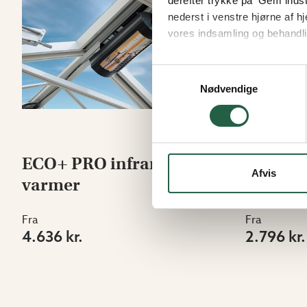
derefter trykke på 'Gem indsti
nederst i venstre hjørne af
vores indsamling og behandli
Få flere oplysninger om, h
Samtykkevalg
Nødvendige
ECO+ PRO infrarød
Varmeve
Afvis
varmer
Twin
Fra
Fra
4.636 kr.
2.796 kr.