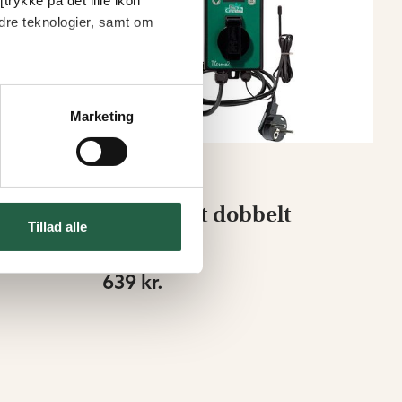
trykke på det lille ikon
dre teknologier, samt om
Marketing
a
Termostat dobbelt
Tillad alle
Fra
639 kr.