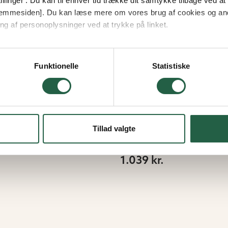
llinger'. Du kan til enhver tid trække dit samtykke tilbage ved at [
 hjemmesiden]. Du kan læse mere om vores brug af cookies og an
ng af personoplysninger ved at trykke på linket.
vordan Google behandler personlige oplysninger
Funktionelle
Statistiske
ntilator Palma
Varmeblæser Malt
Tillad valgte
Fra
1.039 kr.