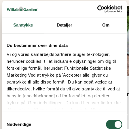
Samtykke
Detaljer
Om
Du bestemmer over dine data
Vi og vores samarbejdspartnere bruger teknologier,
herunder cookies, til at indsamle oplysninger om dig til
forskellige formål, herunder: Funktionelle Statistiske
Marketing Ved at trykke på 'Accepter alle' giver du
samtykke til alle disse formål. Du kan også vælge at
tilkendegive, hvilke formål du vil give samtykke til ved at
Mellemdel til
Dyr
benytte [checkboksene] ud for formålet, og derefter
dyrkningstunnel
trykke på 'Gem indstillinger'. Du kan til enhver tid trække
Fra
dit samtykke tilbage ved at [trykke på det lille ikon
239 
Fra
nederst i venstre hjørne af hjemmesiden]. Du kan læse
Samtykkevalg
55 kr.
mere om vores brug af cookies og andre teknologier,
Nødvendige