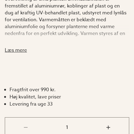
fremstillet af aluminiumrør, koblinger af plast og en
dug af kraftig UV-behandlet plast, udstyret med lynlås
for ventilation. Varmemåtten er beklædt med
aluminiumfolie og forsyner planterne med varme
nedenfra for en perfekt udvikling. Varmen styres af en
termostat, Thermo 2 (art.nr. 2849), som kan stilles ind
på en temperatur mellem 0 och 40° C.
Læs mere
Undervandingsbakken som følger med er et rigtigt
godt hjælpemiddel til vanding af mange krukker
samtidigt og den passer godt ind i drivhustunnelen.
Fragtfrit over 990 kr.
Høj kvalitet, lave priser
Levereres komplet med:
Levering fra uge 33
Drivhustunnel
Varmemåtte
Termostat Thermo 2 (art.nr.
2849
)
Undervandingsbakke (art.nr.
5568
).