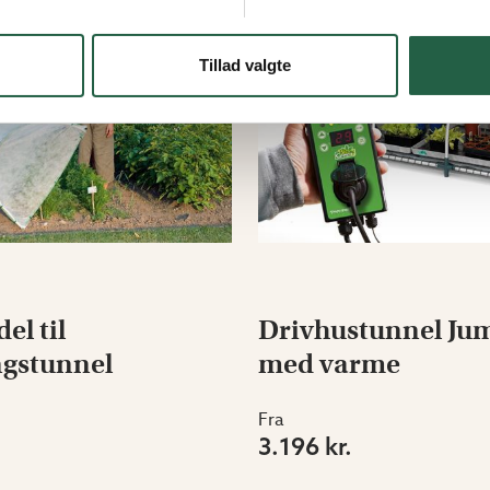
Tillad valgte
el til
Drivhustunnel Ju
ngstunnel
med varme
Fra
3.196 kr.