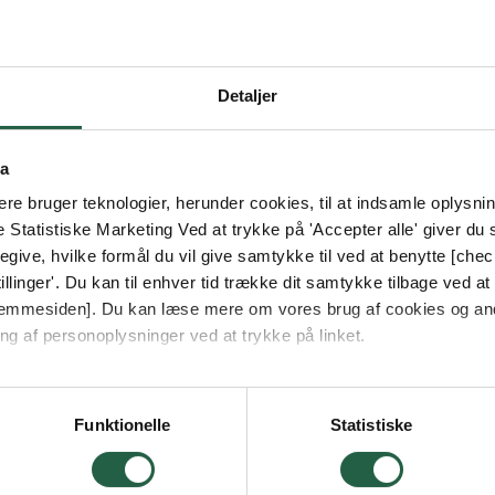
Detaljer
ta
e bruger teknologier, herunder cookies, til at indsamle oplysning
e Statistiske Marketing Ved at trykke på 'Accepter alle' giver du s
give, hvilke formål du vil give samtykke til ved at benytte [che
llinger'. Du kan til enhver tid trække dit samtykke tilbage ved at [
 hjemmesiden]. Du kan læse mere om vores brug af cookies og an
ng af personoplysninger ved at trykke på linket.
vordan Google behandler personlige oplysninger
Funktionelle
Statistiske