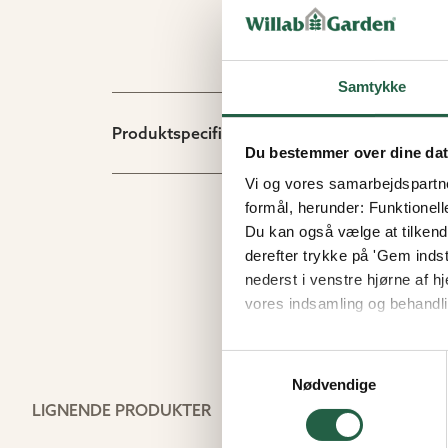
Samtykke
Produktspecifikation
Du bestemmer over dine da
Vi og vores samarbejdspartner
formål, herunder: Funktionell
Du kan også vælge at tilkende
derefter trykke på 'Gem indsti
nederst i venstre hjørne af
vores indsamling og behandli
Få flere oplysninger om, h
Samtykkevalg
Nødvendige
LIGNENDE PRODUKTER