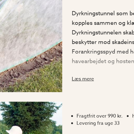
Dyrkningstunnel som be
kopples sammen og klæ
Dyrkningstunnelen skab
beskytter mod skadeinse
Forankringsspyd med h
havearbejdet og høsten
3 meter ved at sammen
Læs mere
dyrkningstunneler og e
Fås i to størrelser (H x 
Fragtfrit over 990 kr.
50 x 100 x 100 cm
Levering fra uge 33