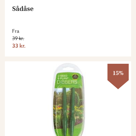
Sådåse
Fra
39 kr.
33 kr.
15%