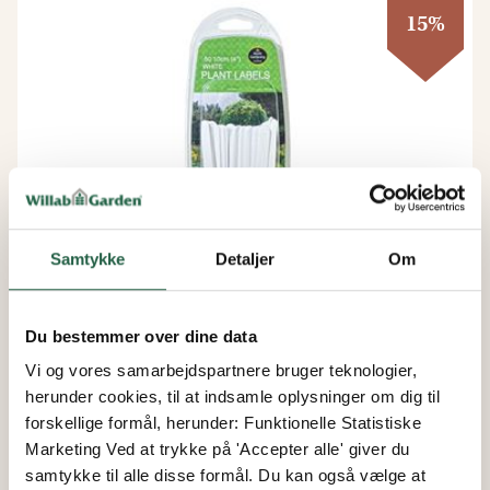
15%
Samtykke
Detaljer
Om
Du bestemmer over dine data
Mærkepinde plast 50 stk.
Vi og vores samarbejdspartnere bruger teknologier,
herunder cookies, til at indsamle oplysninger om dig til
forskellige formål, herunder: Funktionelle Statistiske
Fra
Marketing Ved at trykke på 'Accepter alle' giver du
55 kr.
samtykke til alle disse formål. Du kan også vælge at