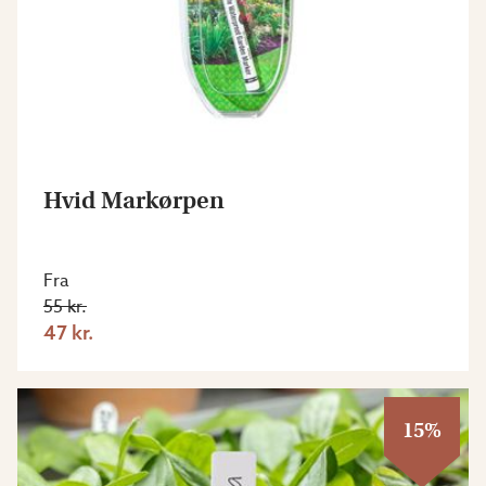
Hvid Markørpen
Fra
55 kr.
47 kr.
15%