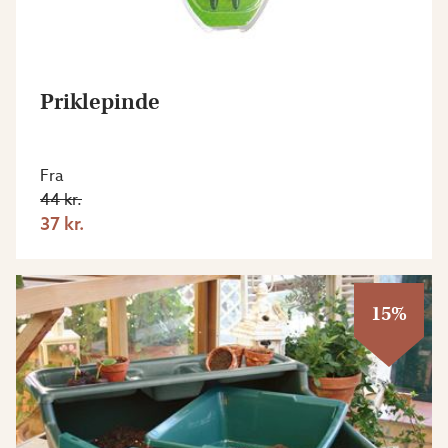
Priklepinde
Fra
44 kr.
37 kr.
15%