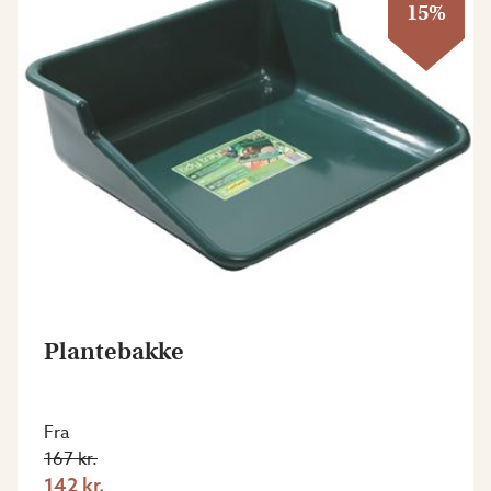
15%
Plantebakke
Fra
167 kr.
142 kr.