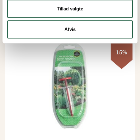
Fra
Tillad valgte
47 kr.
40 kr.
Afvis
15%