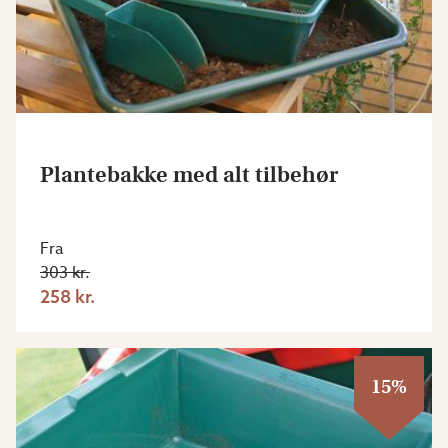
Plantebakke med alt tilbehør
Fra
303 kr.
258 kr.
15%