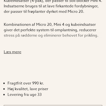
Kubeindsatser (4-pak), der passer til Soil Blocker Mini 4.
Indsatserne bruges til at lave firkantede fordybninger,
der passer til frøplanter dyrket med Micro 20.
Kombinationen af Micro 20, Mini 4 og kubeindsatser
giver det perfekte system til omplantning, reducerer
stress på rødderne og eliminerer behovet for prikling.
Bemærk: Kubeindsatser er ikke kompatible med Mini 5,
Læs mere
da blokkene er for små til at rumme indsatsen.
Fragtfrit over 990 kr.
Høj kvalitet, lave priser
Levering fra uge 33