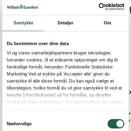
Samtykke
Detaljer
Om
Du bestemmer over dine data
Vi og vores samarbejdspartnere bruger teknologier,
herunder cookies, til at indsamle oplysninger om dig til
forskellige formål, herunder: Funktionelle Statistiske
Marketing Ved at trykke på 'Accepter alle' giver du
samtykke til alle disse formål. Du kan også vælge at
tilkendegive, hvilke formål du vil give samtykke til ved at
Perlite, 6l
Sko
benytte [checkboksene] ud for formålet, og derefter
trykke på 'Gem indstillinger'. Du kan til enhver tid trække
Fra
Fra
dit samtykke tilbage ved at [trykke på det lille ikon
76 kr.
31 kr
nederst i venstre hjørne af hjemmesiden]. Du kan læse
Samtykkevalg
26 k
mere om vores brug af cookies og andre teknologier,
Nødvendige
samt om vores indsamling og behandling af