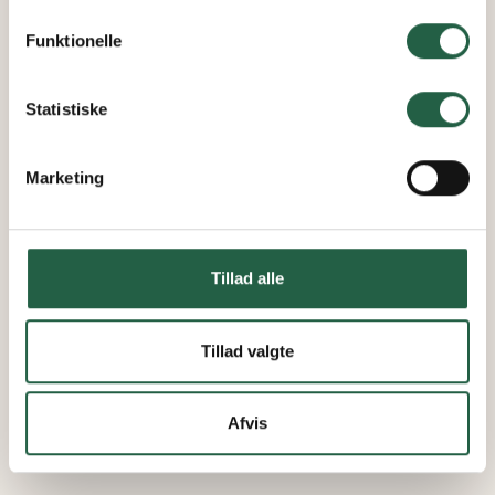
personoplysninger ved at trykke på linket.
Funktionelle
Få flere oplysninger om, hvordan Google behandler
personlige oplysninger
Statistiske
Marketing
Tillad alle
Tillad valgte
Afvis