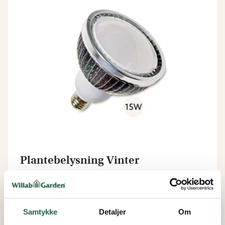
Plantebelysning Vinter
Fra
399 kr.
Samtykke
Detaljer
Om