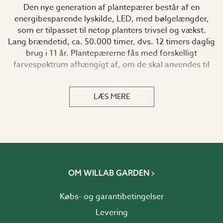
Den nye generation af plantepærer består af en
energibesparende lyskilde, LED, med bølgelængder,
som er tilpasset til netop planters trivsel og vækst.
Lang brændetid, ca. 50.000 timer, dvs. 12 timers daglig
brug i 11 år. Plantepærerne fås med forskelligt
farvespektrum afhængigt af, om de skal anvendes til
overvintring, fremdrivning eller tillægsbelysning og
passer i en E27-sokkel. Hvis pæren placeres i et
LÆS MERE
armatur, er det vigtigt, at dette er udstyret med
ventilationshuller.
OM WILLAB GARDEN
Købs- og garantibetingelser
Levering