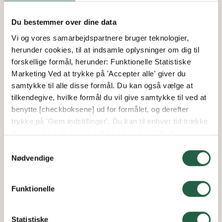
Du bestemmer over dine data
Vi og vores samarbejdspartnere bruger teknologier,
herunder cookies, til at indsamle oplysninger om dig til
forskellige formål, herunder: Funktionelle Statistiske
Marketing Ved at trykke på 'Accepter alle' giver du
samtykke til alle disse formål. Du kan også vælge at
tilkendegive, hvilke formål du vil give samtykke til ved at
benytte [checkboksene] ud for formålet, og derefter
trykke på 'Gem indstillinger'. Du kan til enhver tid trække
dit samtykke tilbage ved at [trykke på det lille ikon
nederst i venstre hjørne af hjemmesiden]. Du kan læse
Samtykkevalg
mere om vores brug af cookies og andre teknologier,
Nødvendige
samt om vores indsamling og behandling af
Dyrkningsarmatur Quattro
personoplysninger ved at trykke på linket.
Funktionelle
Få flere oplysninger om, hvordan Google behandler
personlige oplysninger
Fra
Statistiske