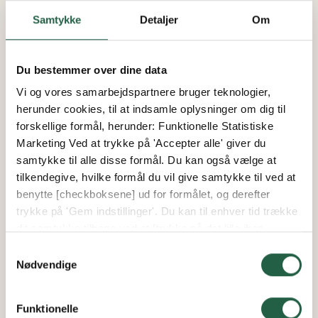
Samtykke
Detaljer
Om
Havehandske Gauntlet i læder,
Du bestemmer over dine data
herre
Vi og vores samarbejdspartnere bruger teknologier,
herunder cookies, til at indsamle oplysninger om dig til
forskellige formål, herunder: Funktionelle Statistiske
Fra
Marketing Ved at trykke på 'Accepter alle' giver du
224 kr.
samtykke til alle disse formål. Du kan også vælge at
190 kr.
tilkendegive, hvilke formål du vil give samtykke til ved at
benytte [checkboksene] ud for formålet, og derefter
trykke på 'Gem indstillinger'. Du kan til enhver tid trække
dit samtykke tilbage ved at [trykke på det lille ikon
VISER
3
AF
3
nederst i venstre hjørne af hjemmesiden]. Du kan læse
Samtykkevalg
mere om vores brug af cookies og andre teknologier,
Nødvendige
samt om vores indsamling og behandling af
personoplysninger ved at trykke på linket.
Funktionelle