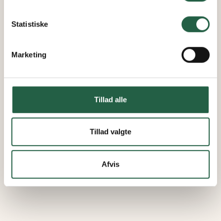
Få flere oplysninger om, hvordan Google behandler
personlige oplysninger
Statistiske
Marketing
Tillad alle
Tillad valgte
Afvis