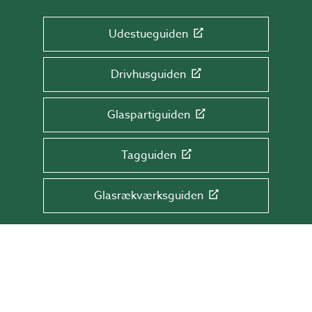
Udestueguiden
Drivhusguiden
Glaspartiguiden
Tagguiden
Glasrækværksguiden
TILMELD DIG NYHEDSBREVET!
Få tips & råd, information og tilbud direkte
i din indbakke.