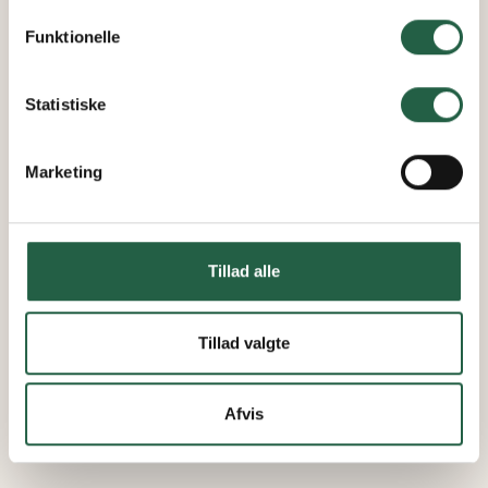
personoplysninger ved at trykke på linket.
Funktionelle
Få flere oplysninger om, hvordan Google behandler
personlige oplysninger
Statistiske
Marketing
Tillad alle
Tillad valgte
Afvis