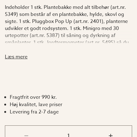
Indeholder 1 stk. Plantebakke med alt tilbehør (art.nr.
5349) som består af en plantebakke, hylde, skovl og
sigte. 1 stk. Pluggbox Pop Up (art.nr. 2401), planterne
udvikler et godt rodsystem. 1 stk. Minigro med 30
urtepotter (art.nr. 5387) til såning og dyrkning af
småplanter. 1 stk. Jordtermometer (art.nr. 5495) så du
ved hvornår tiden er inde til at plante eller så.
Læs mere
Fragtfrit over 990 kr.
Høj kvalitet, lave priser
Levering fra 2-7 dage