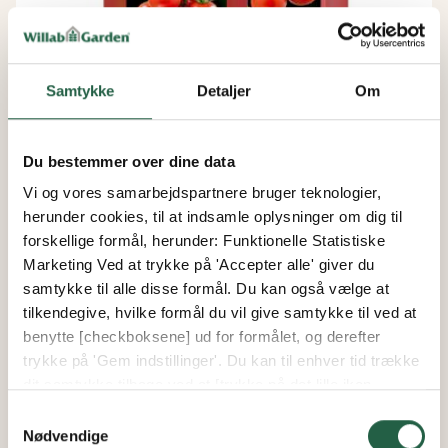
Samtykke
Detaljer
Om
Hornum Tomatgødning
Du bestemmer over dine data
Vi og vores samarbejdspartnere bruger teknologier,
Fra
herunder cookies, til at indsamle oplysninger om dig til
95 kr.
forskellige formål, herunder: Funktionelle Statistiske
Marketing Ved at trykke på 'Accepter alle' giver du
samtykke til alle disse formål. Du kan også vælge at
tilkendegive, hvilke formål du vil give samtykke til ved at
benytte [checkboksene] ud for formålet, og derefter
trykke på 'Gem indstillinger'. Du kan til enhver tid trække
dit samtykke tilbage ved at [trykke på det lille ikon
nederst i venstre hjørne af hjemmesiden]. Du kan læse
Samtykkevalg
mere om vores brug af cookies og andre teknologier,
Nødvendige