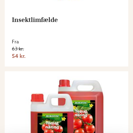
Insektlimfælde
Fra
63 kr.
54 kr.