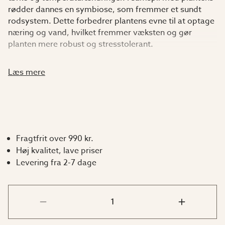
rødder dannes en symbiose, som fremmer et sundt
rodsystem. Dette forbedrer plantens evne til at optage
næring og vand, hvilket fremmer væksten og gør
planten mere robust og stresstolerant.
Velegnet til alle planter – både indendørs og udendørs.
Læs mere
Godkendt til økologisk dyrkning.
Dosering
Nedarbejdes i jorden:
Fragtfrit over 990 kr.
Høj kvalitet, lave priser
Bland 1 del Boost Trichoderma med 10 dele jord.
Levering fra 2-7 dage
Udvandes:
Bland 1 del Boost Trichoderma med 10 dele vand.