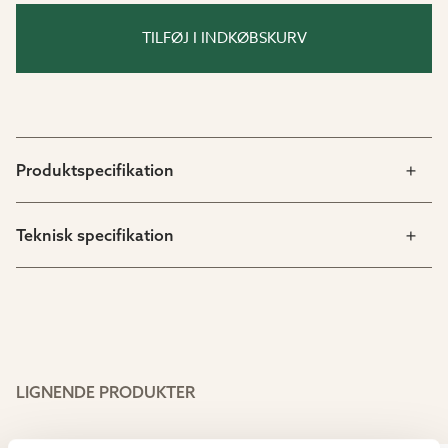
500 g rækker til ca. 50 m². Øg doseringen 2–3 gange
ved øget belastning. Der er ingen risiko ved
TILFØJ I INDKØBSKURV
eventuel overdosering.
Tip! Hold jorden let fugtig for den bedste effekt.
Sådan gør du
Produktspecifikation
Tilsæt ved såning, ompotning og udplantning samt 2–3
gange i løbet af vækstsæsonen.
Teknisk specifikation
Nedarbejdes i jorden:
Bland den anbefalede dosis med jord og arbejd
blandingen ned i jorden 5–10 cm tæt på rødderne.
LIGNENDE PRODUKTER
Udvandes: