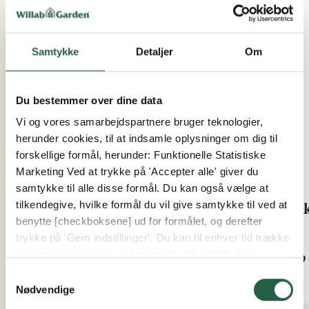
Bland den anbefalede dosis med vand og vand
Nyhed
jorden og planten.
Bør kun anvendes sammen med andre organiske
Samtykke
Detaljer
Om
produkter for bedst effekt.
Tip! Kan også anvendes i slutningen af sæsonen for at
Du bestemmer over dine data
fremme overvintring.
Vi og vores samarbejdspartnere bruger teknologier,
herunder cookies, til at indsamle oplysninger om dig til
Indholdsdeklaration
forskellige formål, herunder: Funktionelle Statistiske
Marketing Ved at trykke på 'Accepter alle' giver du
Indhold: tørv,
Trichoderma viride
3×10⁶–3×10⁷ cfu/g,
samtykke til alle disse formål. Du kan også vælge at
Trichoderma harzianum
2×10⁶–2×10⁷ cfu/g.
tilkendegive, hvilke formål du vil give samtykke til ved at
IMPROVE Kompostaktivator
Bok
benytte [checkboksene] ud for formålet, og derefter
trykke på 'Gem indstillinger'. Du kan til enhver tid trække
Godkendt til økologisk dyrkning.
Fra
Fra
dit samtykke tilbage ved at [trykke på det lille ikon
92 kr.
679 
nederst i venstre hjørne af hjemmesiden]. Du kan læse
Samtykkevalg
mere om vores brug af cookies og andre teknologier,
Nødvendige
samt om vores indsamling og behandling af