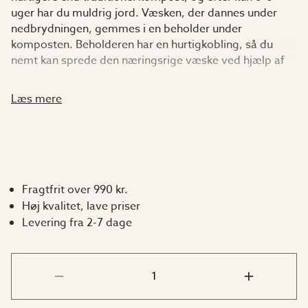
uger har du muldrig jord. Væsken, der dannes under
nedbrydningen, gemmes i en beholder under
komposten. Beholderen har en hurtigkobling, så du
nemt kan sprede den næringsrige væske ved hjælp af
en haveslange. Komposteren er let at dreje, idet den
har hjul nedenunder og greb på tønden. Låget er tæt
Læs mere
for at forhindre dårlig lugt og skadedyr, og det er stort
nok til en spade, så man kan tømme den for jord.
Easymix er ikke isoleret, men har et frostsikkert
plasthus. I modsætning til almindelig
Fragtfrit over 990 kr.
kompostbeholdere, der står stille og kun skal opbevare
Høj kvalitet, lave priser
komposten, og derefter skal isoleres, roterer EasyMix
Levering fra 2-7 dage
og holder komposten i bevægelse, så den ikke fryser.
Det bidrager også til en bedre komposteringsproces.
Volumen
: 100 liter