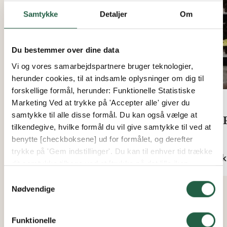
Samtykke
Detaljer
Om
Du bestemmer over dine data
Vi og vores samarbejdspartnere bruger teknologier,
herunder cookies, til at indsamle oplysninger om dig til
forskellige formål, herunder: Funktionelle Statistiske
Marketing Ved at trykke på 'Accepter alle' giver du
samtykke til alle disse formål. Du kan også vælge at
Kustgården Havmineral
IM
tilkendegive, hvilke formål du vil give samtykke til ved at
benytte [checkboksene] ud for formålet, og derefter
Fra
Fra
trykke på 'Gem indstillinger'. Du kan til enhver tid trække
79 kr.
92 k
dit samtykke tilbage ved at [trykke på det lille ikon
nederst i venstre hjørne af hjemmesiden]. Du kan læse
Samtykkevalg
mere om vores brug af cookies og andre teknologier,
Nødvendige
samt om vores indsamling og behandling af
personoplysninger ved at trykke på linket.
Funktionelle