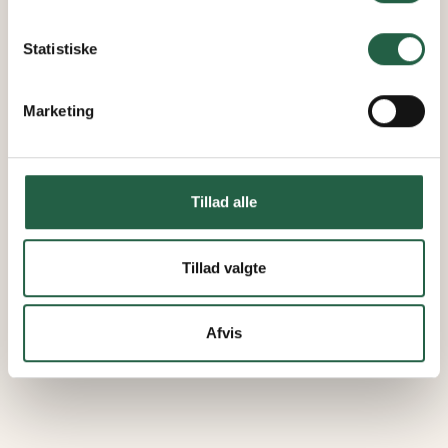
Få flere oplysninger om, hvordan Google behandler
personlige oplysninger
Statistiske
Marketing
Tillad alle
Tillad valgte
Afvis