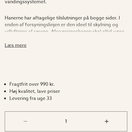
vandingssystemet.
Hanerne har aftagelige tilslutninger på begge sider. I
enden af forsyningslinjen er den ideel til skylning og
udluftning af rørene. Afspærringshanen skal altid være
tilsluttet umiddelbart efter tanktilslutningen, da dette
letter placeringen og fjernelsen af Tropf-Blumat-
Læs mere
sensorerne.
Fragtfrit over 990 kr.
Høj kvalitet, lave priser
Levering fra uge 33