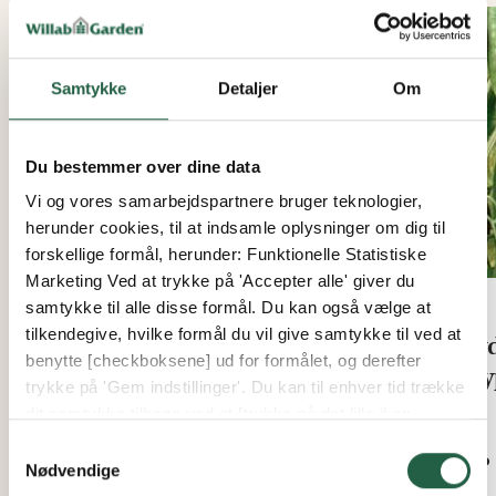
Samtykke
Detaljer
Om
Du bestemmer over dine data
Vi og vores samarbejdspartnere bruger teknologier,
herunder cookies, til at indsamle oplysninger om dig til
forskellige formål, herunder: Funktionelle Statistiske
Marketing Ved at trykke på 'Accepter alle' giver du
samtykke til alle disse formål. Du kan også vælge at
tilkendegive, hvilke formål du vil give samtykke til ved at
Tropf-Blumat Regular
Hyd
benytte [checkboksene] ud for formålet, og derefter
vandingskegler 2-pak
dry
trykke på 'Gem indstillinger'. Du kan til enhver tid trække
dit samtykke tilbage ved at [trykke på det lille ikon
Fra
Fra
nederst i venstre hjørne af hjemmesiden]. Du kan læse
Samtykkevalg
119 kr.
756 
mere om vores brug af cookies og andre teknologier,
Nødvendige
samt om vores indsamling og behandling af