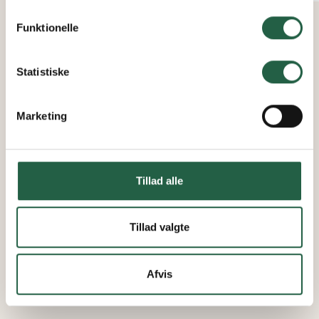
personoplysninger ved at trykke på linket.
Funktionelle
Få flere oplysninger om, hvordan Google behandler
personlige oplysninger
Statistiske
Marketing
Tillad alle
Tillad valgte
Afvis