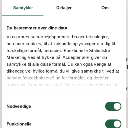
Samtykke
Detaljer
Om
Du bestemmer over dine data
Vi og vores samarbejdspartnere bruger teknologier,
herunder cookies, til at indsamle oplysninger om dig til
forskellige formål, herunder: Funktionelle Statistiske
Marketing Ved at trykke på 'Accepter alle' giver du
Vandings-timer PLANT!T
Blu
samtykke til alle disse formål. Du kan også vælge at
PET
tilkendegive, hvilke formål du vil give samtykke til ved at
Fra
benytte [checkboksene] ud for formålet, og derefter
343 kr.
Fra
trykke på 'Gem indstillinger'. Du kan til enhver tid trække
39 k
dit samtykke tilbage ved at [trykke på det lille ikon
nederst i venstre hjørne af hjemmesiden]. Du kan læse
Samtykkevalg
mere om vores brug af cookies og andre teknologier,
Nødvendige
samt om vores indsamling og behandling af
personoplysninger ved at trykke på linket.
Funktionelle