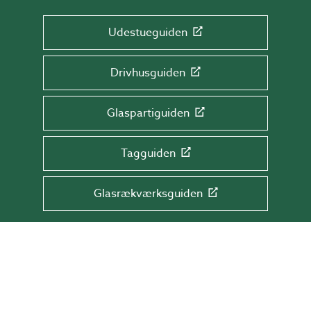
Udestueguiden
Drivhusguiden
Glaspartiguiden
Tagguiden
Glasrækværksguiden
TILMELD DIG NYHEDSBREVET!
Få tips & råd, information og tilbud direkte
i din indbakke.