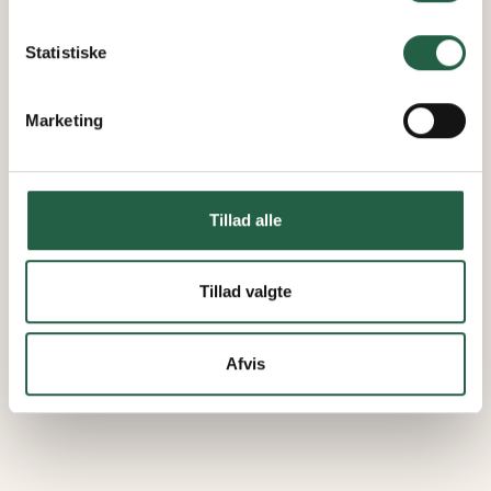
Få flere oplysninger om, hvordan Google behandler
personlige oplysninger
Statistiske
Marketing
Tillad alle
Tillad valgte
Afvis