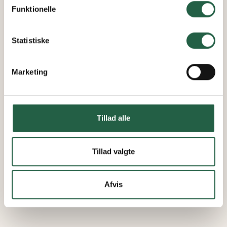
personoplysninger ved at trykke på linket.
Funktionelle
Få flere oplysninger om, hvordan Google behandler
personlige oplysninger
Statistiske
Marketing
Tillad alle
Tillad valgte
Afvis