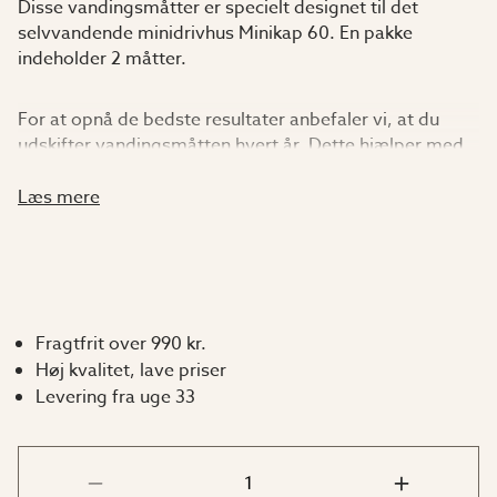
Disse vandingsmåtter er specielt designet til det
selvvandende minidrivhus Minikap 60. En pakke
indeholder 2 måtter.
For at opnå de bedste resultater anbefaler vi, at du
udskifter vandingsmåtten hvert år. Dette hjælper med
at forhindre ophobning af salte og andre uønskede
stoffer samt plantesygdomme. Giv dine planter det
Læs mere
bedste grundlag for at trives!
Fragtfrit over 990 kr.
Høj kvalitet, lave priser
Levering fra uge 33