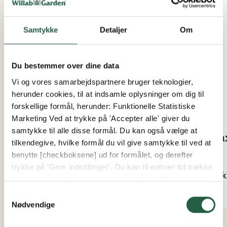
Samtykke
Detaljer
Om
Du bestemmer over dine data
Vi og vores samarbejdspartnere bruger teknologier,
herunder cookies, til at indsamle oplysninger om dig til
forskellige formål, herunder: Funktionelle Statistiske
Marketing Ved at trykke på 'Accepter alle' giver du
samtykke til alle disse formål. Du kan også vælge at
GoGro 15 L
Max
tilkendegive, hvilke formål du vil give samtykke til ved at
benytte [checkboksene] ud for formålet, og derefter
Fra
Fra
trykke på 'Gem indstillinger'. Du kan til enhver tid trække
703 kr.
79 k
dit samtykke tilbage ved at [trykke på det lille ikon
nederst i venstre hjørne af hjemmesiden]. Du kan læse
Samtykkevalg
mere om vores brug af cookies og andre teknologier,
Nødvendige
samt om vores indsamling og behandling af