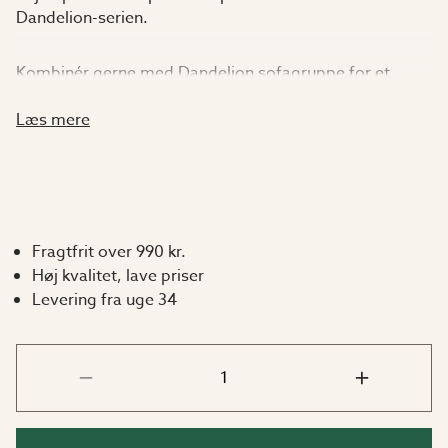
Dandelion-serien.
Kombinér gerne med Dandelion sofagruppe for et
komplet udtryk.
Læs mere
Vedligeholdelsesfrit
Aluminiumsstellet og glaspladen er lavet af materialer,
der er lette at holde rene – præcis som et havemøbel
bør være! Tør bordplade og stel af med en klud og
Fragtfrit over 990 kr.
lunkent vand efter behov.
Høj kvalitet, lave priser
Levering fra uge 34