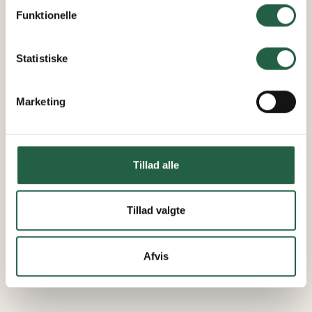
personoplysninger ved at trykke på linket.
Funktionelle
Få flere oplysninger om, hvordan Google behandler
personlige oplysninger
Statistiske
Marketing
Tillad alle
Tillad valgte
Afvis