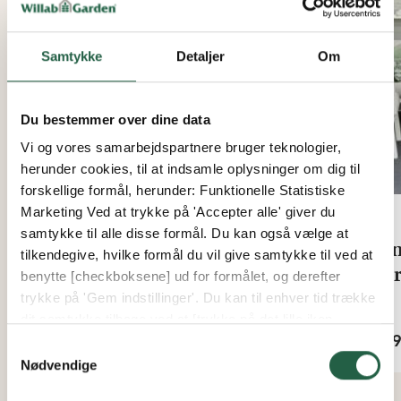
Samtykke
Detaljer
Om
Du bestemmer over dine data
Vi og vores samarbejdspartnere bruger teknologier,
herunder cookies, til at indsamle oplysninger om dig til
forskellige formål, herunder: Funktionelle Statistiske
Marketing Ved at trykke på 'Accepter alle' giver du
samtykke til alle disse formål. Du kan også vælge at
Pollen rundt bord
Sun
tilkendegive, hvilke formål du vil give samtykke til ved at
Bo
benytte [checkboksene] ud for formålet, og derefter
Fra
trykke på 'Gem indstillinger'. Du kan til enhver tid trække
9.996 kr.
Fra
dit samtykke tilbage ved at [trykke på det lille ikon
6.79
nederst i venstre hjørne af hjemmesiden]. Du kan læse
Samtykkevalg
mere om vores brug af cookies og andre teknologier,
Nødvendige
samt om vores indsamling og behandling af