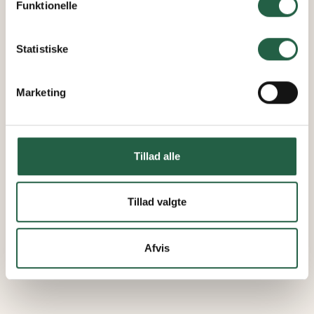
Funktionelle
Få flere oplysninger om, hvordan Google behandler
personlige oplysninger
Statistiske
Marketing
Tillad alle
Tillad valgte
Afvis