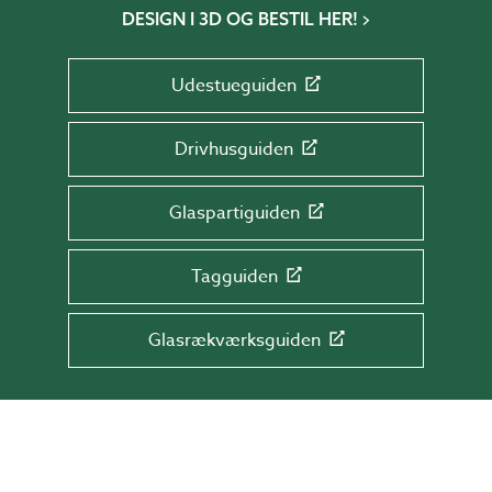
DESIGN I 3D OG BESTIL HER!
Udestueguiden
Drivhusguiden
Glaspartiguiden
Tagguiden
Glasrækværksguiden
TILMELD DIG NYHEDSBREVET!
Få tips & råd, information og tilbud direkte