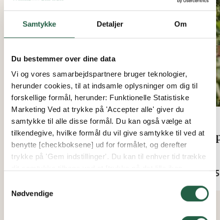
Nyhed
Samtykke
Detaljer
Om
Du bestemmer over dine data
Vi og vores samarbejdspartnere bruger teknologier,
herunder cookies, til at indsamle oplysninger om dig til
forskellige formål, herunder: Funktionelle Statistiske
Marketing Ved at trykke på 'Accepter alle' giver du
samtykke til alle disse formål. Du kan også vælge at
tilkendegive, hvilke formål du vil give samtykke til ved at
Mist rundt bord
Pop
benytte [checkboksene] ud for formålet, og derefter
trykke på 'Gem indstillinger'. Du kan til enhver tid trække
Fra
Fra
dit samtykke tilbage ved at [trykke på det lille ikon
2.156 kr.
2.55
nederst i venstre hjørne af hjemmesiden]. Du kan læse
Samtykkevalg
mere om vores brug af cookies og andre teknologier,
Nødvendige
samt om vores indsamling og behandling af
personoplysninger ved at trykke på linket.