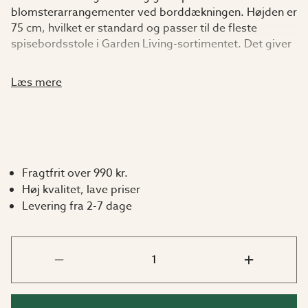
blomsterarrangementer ved borddækningen. Højden er
75 cm, hvilket er standard og passer til de fleste
spisebordsstole i Garden Living-sortimentet. Det giver
dig mulighed for at vælge de stole, du synes er absolut
flottest!
Læs mere
Bord i nøje udvalgt ædeltræ
Vores møbler er fremstillet af FSC®-certificeret teaktræ,
hvilket sikrer retfærdige arbejdsforhold og bæredygtigt
Fragtfrit over 990 kr.
skovbrug. Vi har valgt teak, fordi det er et fantastisk
Høj kvalitet, lave priser
ædeltræ til fremstilling af udendørsmøbler. Garden
Levering fra 2-7 dage
Living's møbler er ubehandlede, og teaktræet ældes
smukt udendørs og får med tiden en elegant sølvgrå
finish. Hvis du ønsker at bevare den mørkere træfarve,
anbefaler vi, at du behandler dine møbler med en
teakolie.