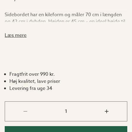
Sidebordet har en kileform og måler 70 cm i længden
og 43 cm i dybden. Højden er 45 cm – en ideel højde til
en lavere afsætningsflade.
Læs mere
Kombinér gerne med Sunflower relaxstol eller
Sunflower lænestol. Selvfølgelig kan dette sidebord
også matches med andre møbler eller sofaer fra
Garden Living-sortimentet – du bestemmer helt selv!
Fragtfrit over 990 kr.
Vedligeholdelsesfrit
Høj kvalitet, lave priser
Levering fra uge 34
Både stellet i aluminium og bordpladen i keramik er
fremstillet af materialer, der er lette at rengøre – præcis
som et havemøbel bør være! Tør nemt bordpladen og
stellet af med en klud og lidt lunkent vand efter behov.