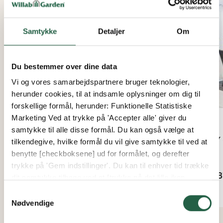
Samtykke
Detaljer
Om
Du bestemmer over dine data
Vi og vores samarbejdspartnere bruger teknologier,
herunder cookies, til at indsamle oplysninger om dig til
forskellige formål, herunder: Funktionelle Statistiske
Marketing Ved at trykke på 'Accepter alle' giver du
samtykke til alle disse formål. Du kan også vælge at
Begonia spisebord, med
Ivy
tilkendegive, hvilke formål du vil give samtykke til ved at
tillægsplade
benytte [checkboksene] ud for formålet, og derefter
Fra
trykke på 'Gem indstillinger'. Du kan til enhver tid trække
10.8
Fra
dit samtykke tilbage ved at [trykke på det lille ikon
21.596 kr.
nederst i venstre hjørne af hjemmesiden]. Du kan læse
Samtykkevalg
mere om vores brug af cookies og andre teknologier,
Nødvendige
samt om vores indsamling og behandling af