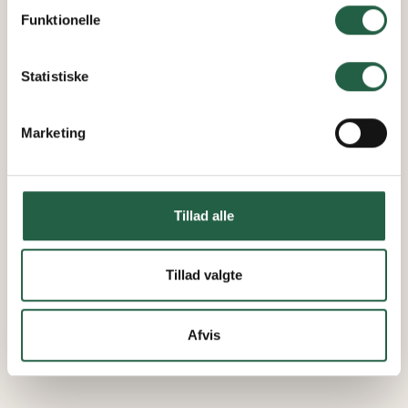
personoplysninger ved at trykke på linket.
Funktionelle
Få flere oplysninger om, hvordan Google behandler
personlige oplysninger
Statistiske
Marketing
Tillad alle
Tillad valgte
Afvis