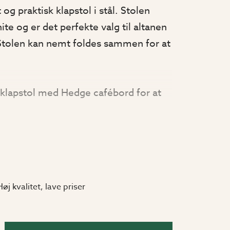
 og praktisk klapstol i stål. Stolen
te og er det perfekte valg til altanen
e. Stolen kan nemt foldes sammen for at
klapstol med Hedge cafébord for at
æt. Bordet har samme materiale og
ilket gør dem til et perfekt match.
Høj kvalitet, lave priser