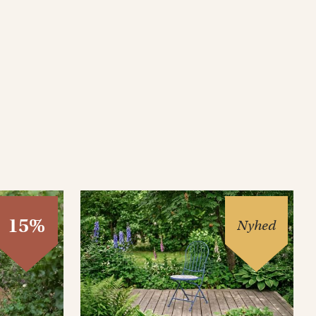
15%
Nyhed