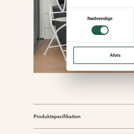
Få flere oplysninger om, h
Samtykkevalg
Nødvendige
Afvis
Produktspecifikation