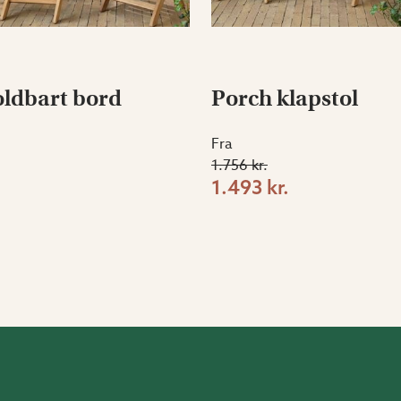
oldbart bord
Porch klapstol
Fra
1.756 kr.
1.493 kr.