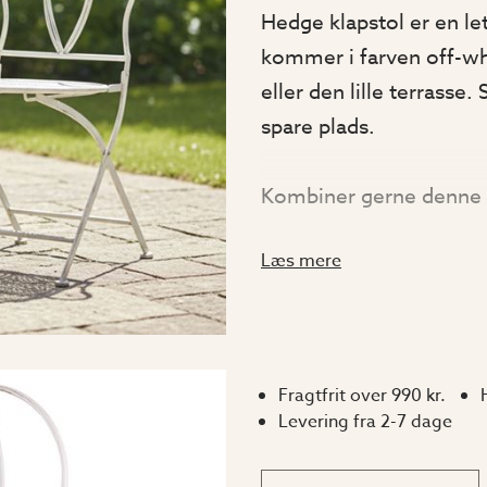
Hedge klapstol er en let
kommer i farven off-whi
eller den lille terrass
spare plads.
Kombiner gerne denne 
skabe et komplet cafés
Læs mere
lakering som stolen, hv
Mål:
Fragtfrit over 990 kr.
Højde: 93 cm
Levering fra 2-7 dage
Bredde: 40 cm
Dybde: 48 cm