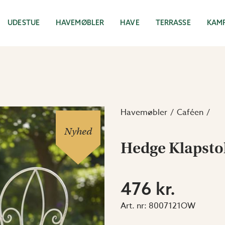
UDESTUE
HAVEMØBLER
HAVE
TERRASSE
KAM
Havemøbler
Caféen
Nyhed
Hedge Klapsto
476 kr.
Art. nr:
8007121OW