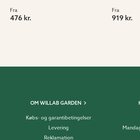
Fra
Fra
476 kr.
919 kr.
OM WILLAB GARDEN
Købs- og garantibetingelser
Levering
Reklamation