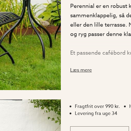
Perennial er en robust kl
sammenklappelig, så d
eller den lille terrasse
og ryg passer denne kla
Et passende cafébord 
cafébord eller Cedar ca
Læs mere
cafésæt.
Mål
Fragtfrit over 990 kr.
Højde: 93 cm
Levering fra uge 34
Bredde: 42 cm
Dybde: 56 cm