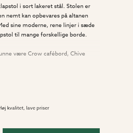
apstol i sort lakeret stål. Stolen er
en nemt kan opbevares på altanen
. Med sine moderne, rene linjer i sæde
pstol til mange forskellige borde.
kunne være Crow cafébord, Chive
fébord for at skabe et komplet
Høj kvalitet, lave priser