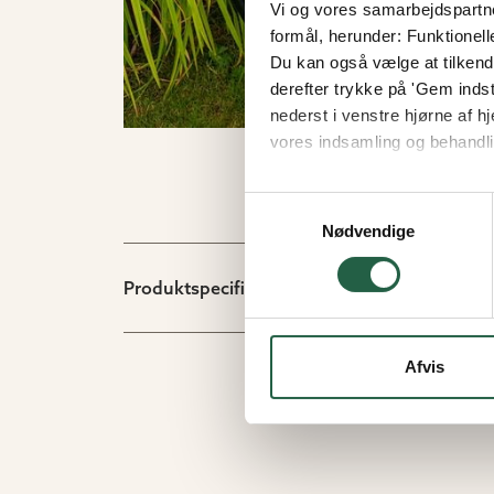
Vi og vores samarbejdspartner
formål, herunder: Funktionell
Du kan også vælge at tilkende
derefter trykke på 'Gem indsti
nederst i venstre hjørne af
vores indsamling og behandli
Få flere oplysninger om, h
Samtykkevalg
Nødvendige
Produktspecifikation
Afvis