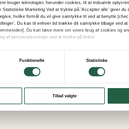
e bruger teknologier, herunder cookies, til at indsamle oplysning
e Statistiske Marketing Ved at trykke på 'Accepter alle' giver du s
give, hvilke formål du vil give samtykke til ved at benytte [che
llinger'. Du kan til enhver tid trække dit samtykke tilbage ved at [
 hjemmesiden]. Du kan læse mere om vores brug af cookies og an
ng af personoplysninger ved at trykke på linket.
vordan Google behandler personlige oplysninger
Funktionelle
Statistiske
Tillad valgte