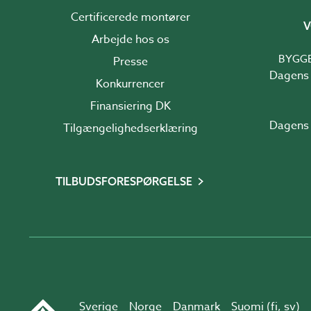
Certificerede montører
V
Arbejde hos os
BYGG
Presse
Dagens 
Konkurrencer
Finansiering DK
Dagens 
Tilgængelighedserklæring
TILBUDSFORESPØRGELSE
Sverige
Norge
Danmark
Suomi (
fi
,
sv
)