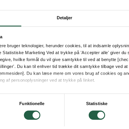
Detaljer
ta
e bruger teknologier, herunder cookies, til at indsamle oplysning
e Statistiske Marketing Ved at trykke på 'Accepter alle' giver du s
give, hvilke formål du vil give samtykke til ved at benytte [che
llinger'. Du kan til enhver tid trække dit samtykke tilbage ved at [
 hjemmesiden]. Du kan læse mere om vores brug af cookies og an
ng af personoplysninger ved at trykke på linket.
vordan Google behandler personlige oplysninger
Funktionelle
Statistiske
VISER
4
AF
4