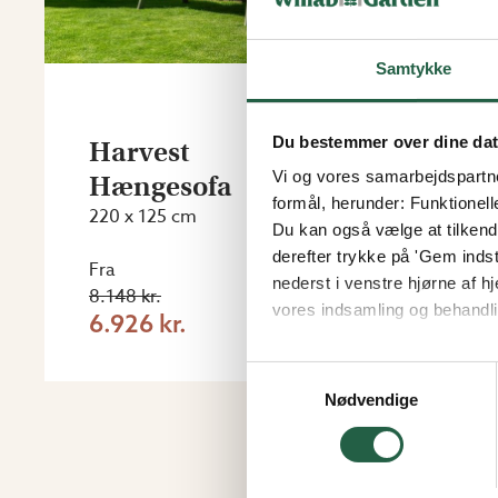
Samtykke
Du bestemmer over dine da
Harvest
Vi og vores samarbejdspartner
Hængesofa
formål, herunder: Funktionell
220 x 125 cm
Du kan også vælge at tilkende
derefter trykke på 'Gem indsti
Fra
nederst i venstre hjørne af
8.148 kr.
vores indsamling og behandli
6.926 kr.
Få flere oplysninger om, h
Samtykkevalg
Nødvendige