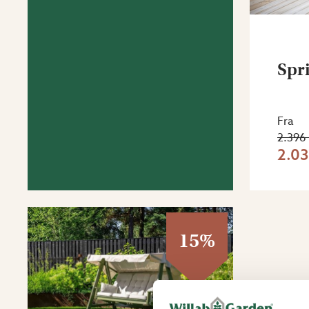
Spr
Fra
2.396 
2.03
15%