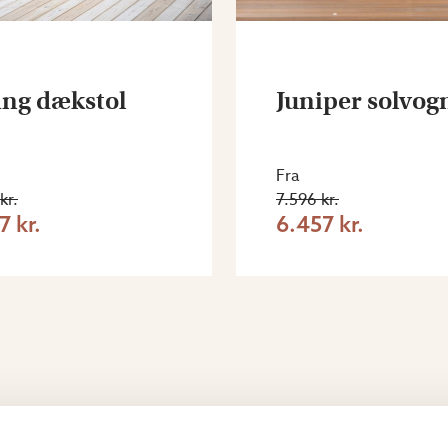
ing dækstol
Juniper solvog
Fra
kr.
7.596 kr.
7 kr.
6.457 kr.