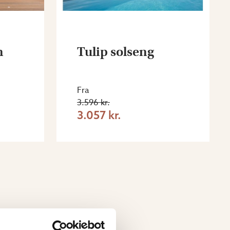
n
Tulip solseng
Fra
3.596 kr.
3.057 kr.