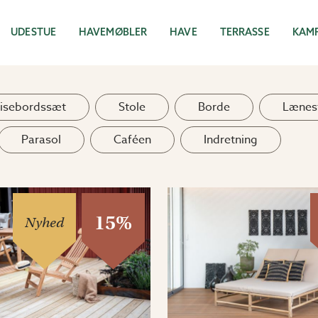
UDESTUE
HAVEMØBLER
HAVE
TERRASSE
KAM
isebordssæt
Stole
Borde
Lænes
Parasol
Caféen
Indretning
15%
Nyhed