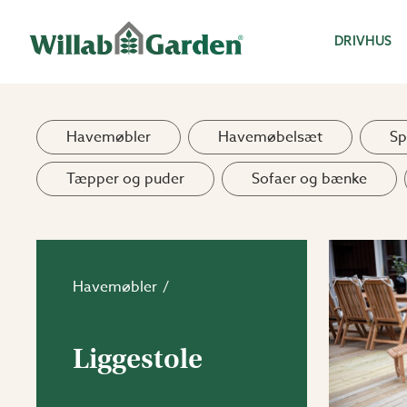
Willab Garden
DRIVHUS
Havemøbler
Havemøbelsæt
Sp
Tæpper og puder
Sofaer og bænke
Havemøbler
Liggestole