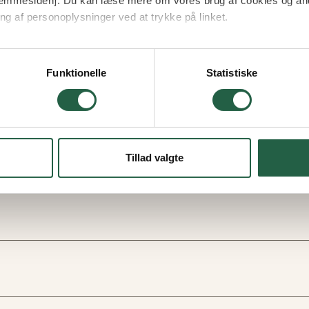
 hjemmesiden]. Du kan læse mere om vores brug af cookies og an
ng af personoplysninger ved at trykke på linket.
vordan Google behandler personlige oplysninger
Funktionelle
Statistiske
Tillad valgte