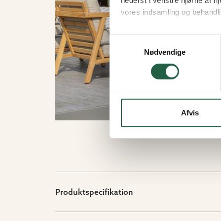
nederst i venstre hjørne af
vores indsamling og behandli
Få flere oplysninger om, h
Samtykkevalg
Nødvendige
Afvis
Produktspecifikation