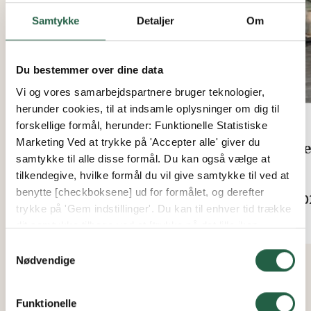
Samtykke
Detaljer
Om
Du bestemmer over dine data
Vi og vores samarbejdspartnere bruger teknologier,
herunder cookies, til at indsamle oplysninger om dig til
forskellige formål, herunder: Funktionelle Statistiske
Marketing Ved at trykke på 'Accepter alle' giver du
Begonia & Bracken
Lee
samtykke til alle disse formål. Du kan også vælge at
Spisegruppe
tilkendegive, hvilke formål du vil give samtykke til ved at
Fra
benytte [checkboksene] ud for formålet, og derefter
11.0
Fra
trykke på 'Gem indstillinger'. Du kan til enhver tid trække
33.572 kr.
dit samtykke tilbage ved at [trykke på det lille ikon
nederst i venstre hjørne af hjemmesiden]. Du kan læse
Samtykkevalg
mere om vores brug af cookies og andre teknologier,
Nødvendige
samt om vores indsamling og behandling af
personoplysninger ved at trykke på linket.
Funktionelle