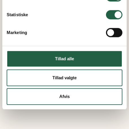
Få flere oplysninger om, hvordan Google behandler
personlige oplysninger
Statistiske
Marketing
Tillad alle
Tillad valgte
Afvis