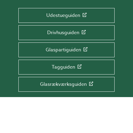
Udestueguiden
Drivhusguiden
Glaspartiguiden
Tagguiden
Glasrækværksguiden
TILMELD DIG NYHEDSBREVET!
Få tips & råd, information og tilbud direkte
i din indbakke.