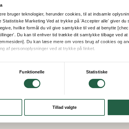
ta
e bruger teknologier, herunder cookies, til at indsamle oplysning
e Statistiske Marketing Ved at trykke på 'Accepter alle' giver du s
give, hvilke formål du vil give samtykke til ved at benytte [che
llinger'. Du kan til enhver tid trække dit samtykke tilbage ved at [
 hjemmesiden]. Du kan læse mere om vores brug af cookies og an
ng af personoplysninger ved at trykke på linket.
vordan Google behandler personlige oplysninger
Funktionelle
Statistiske
Tillad valgte