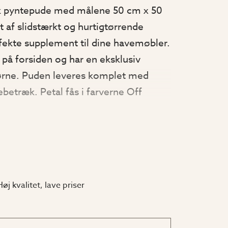
k pyntepude med målene 50 cm x 50
t af slidstærkt og hurtigtørrende
rfekte supplement til dine havemøbler.
 på forsiden og har en eksklusiv
jørne. Puden leveres komplet med
etræk. Petal fås i farverne Off
ige, Grøn eller Mustard.
urtigtørrende pude
fiber, som blev opfundet i Italien i
Høj kvalitet, lave priser
minder meget om ægte stof, men har
gtørrende og lysbestandige
t perfekt til udendørspuder og hynder