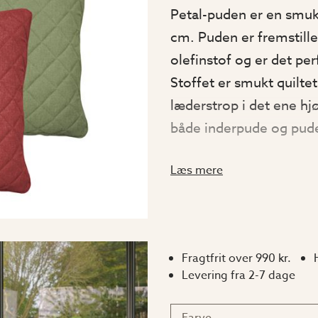
Petal-puden er en smu
cm. Puden er fremstille
olefinstof og er det pe
Stoffet er smukt quiltet
læderstrop i det ene h
både inderpude og pudeb
white, Beige, Royal Gre
Læs mere
En slidstærk og h
Olefin er en type tekstil
Fragtfrit over 990 kr.
1950'erne. Materialet 
Levering fra 2-7 dage
farvebestandige, hurti
egenskaber, der gør de