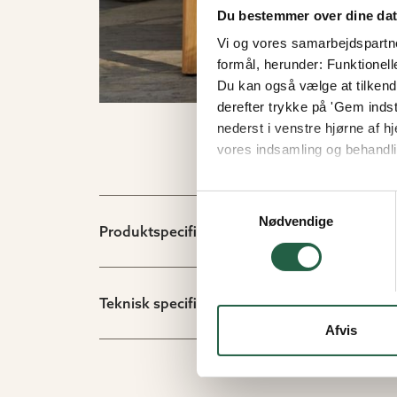
Du bestemmer over dine da
Vi og vores samarbejdspartner
formål, herunder: Funktionell
Du kan også vælge at tilkende
derefter trykke på 'Gem indsti
nederst i venstre hjørne af
vores indsamling og behandli
Få flere oplysninger om, h
Samtykkevalg
Nødvendige
Produktspecifikation
Teknisk specifikation
Afvis